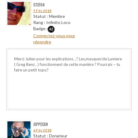
STEF64
5 Fév 2018
Statut : Membre
Rang : Infinito Loco
Badge :
Connectez-vous pour
répondre
Merci Julien pour les explications. ,? Les,masques’de Lumiere
( Greg Benz , ) fonctionnent de cette manière ? Pourrais – tu
faire un petit topo?
JEPPESEN
6 Fév 2018
Statut : Donateur