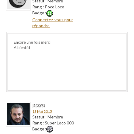
Statut : Membre
Rang : Poco Loco
Badge :
Connectez-vous pour
répondre
Encore une fois merci
A bientôt
JACKY67
13 Mai 2015
Statut : Membre
Rang : Super Loco 000
Badge :