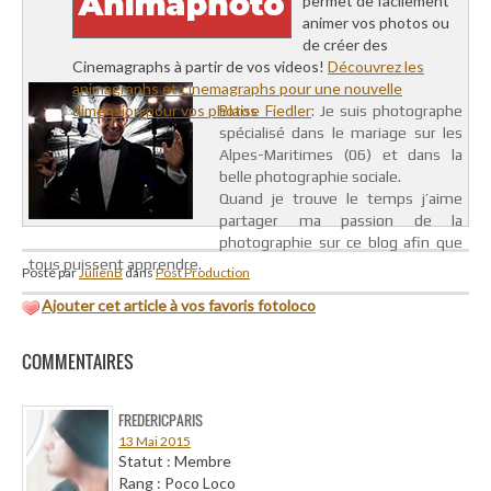
permet de facilement
animer vos photos ou
de créer des
Cinemagraphs à partir de vos videos!
Découvrez les
animagraphs et cinemagraphs pour une nouvelle
dimension pour vos photos
Blaise Fiedler
: Je suis photographe
spécialisé dans le mariage sur les
Alpes-Maritimes (06) et dans la
belle photographie sociale.
Quand je trouve le temps j’aime
partager ma passion de la
photographie sur ce blog afin que
tous puissent apprendre.
Posté par
JulienB
dans
Post Production
Ajouter cet article à vos favoris fotoloco
COMMENTAIRES
FREDERICPARIS
13 Mai 2015
Statut : Membre
Rang : Poco Loco