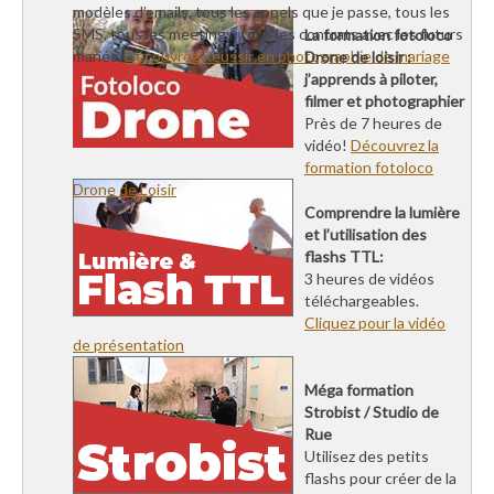
modèles d’emails, tous les appels que je passe, tous les
SMS, tous les meetings, tous les contrats avec les futurs
La formation fotoloco
mariés.
Découvrez Réussir en photographie de mariage
Drone de loisir :
j’apprends à piloter,
filmer et photographier
Près de 7 heures de
vidéo!
Découvrez la
formation fotoloco
Drone de Loisir
Comprendre la lumière
et l’utilisation des
flashs TTL:
3 heures de vidéos
téléchargeables.
Cliquez pour la vidéo
de présentation
Méga formation
Strobist / Studio de
Rue
Utilisez des petits
flashs pour créer de la