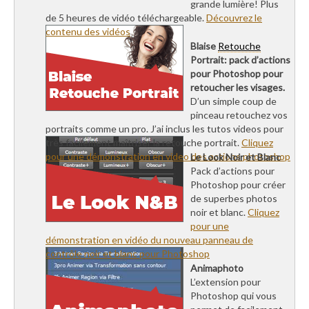
grande lumière! Plus
de 5 heures de vidéo téléchargeable.
Découvrez le
contenu des vidéos
Blaise
Retouche
Portrait: pack d’actions
pour Photoshop pour
retoucher les visages.
D’un simple coup de
pinceau retouchez vos
portraits comme un pro. J’ai inclus les tutos videos pour
très facilement maîtriser la retouche portrait.
Cliquez
pour une démonstration en video des actions photoshop
Le Look Noir et Blanc
Pack d’actions pour
Photoshop pour créer
de superbes photos
noir et blanc.
Cliquez
pour une
démonstration en vidéo du nouveau panneau de
contrôle noir et blanc pour Photoshop
Animaphoto
L’extension pour
Photoshop qui vous