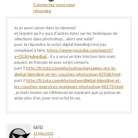
Connectez-vous pour
répondre
tu as aussi raison dans ta réponse!
et j’espère qu’il y aura d’autres tutos sur les techniques de
sélections dans photoshop… alors une suite?
pour te répondre, le script digital blending n’est pas
https://www.youtube.com/watch?
compliqué à faire,
v=QUkIgdmnBaE
, il y a aussi un très très bon tuto mais
payant, en français et avec script compris,
http://fr.tuto.com/photoshop/paysages-pro-le-
part 1
digital-blending-et-les-couches-photoshop,42506.html
,
http://fr.tuto.com/photoshop/digital-blending-et-
part 2
les-couches-exercices-pratiques-photoshop,46173.html
, je mets toutes ces références en espérant que ça puisse en
aider plus d’un, pour moi ce fut le cas.
GATEZ
13 Mai 2015