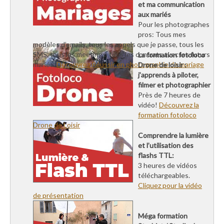
et ma communication
aux mariés
Pour les photographes
pros: Tous mes
modèles d’emails, tous les appels que je passe, tous les
SMS, tous les meetings, tous les contrats avec les futurs
La formation fotoloco
mariés.
Découvrez Réussir en photographie de mariage
Drone de loisir :
j’apprends à piloter,
filmer et photographier
Près de 7 heures de
vidéo!
Découvrez la
formation fotoloco
Drone de Loisir
Comprendre la lumière
et l’utilisation des
flashs TTL:
3 heures de vidéos
téléchargeables.
Cliquez pour la vidéo
de présentation
Méga formation