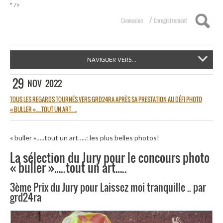
" />
/
Connexion
Enregistrement
NAVIGUER VERS...
29
NOV
2022
TOUS LES REGARDS TOURNÉS VERS GRD24RA APRÈS SA PRESTATION AU DÉFI PHOTO
« BULLER »…..TOUT UN ART…..
« buller »…..tout un art…..: les plus belles photos!
La sélection du Jury pour le concours photo
« buller »…..tout un art…..
3ème Prix du Jury pour Laissez moi tranquille .. par
grd24ra