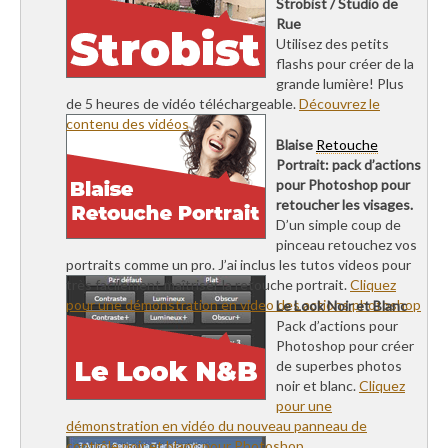
Strobist / Studio de
Rue
Utilisez des petits
flashs pour créer de la
grande lumière! Plus
de 5 heures de vidéo téléchargeable.
Découvrez le
contenu des vidéos
Blaise
Retouche
Portrait: pack d’actions
pour Photoshop pour
retoucher les visages.
D’un simple coup de
pinceau retouchez vos
portraits comme un pro. J’ai inclus les tutos videos pour
très facilement maîtriser la retouche portrait.
Cliquez
pour une démonstration en video des actions photoshop
Le Look Noir et Blanc
Pack d’actions pour
Photoshop pour créer
de superbes photos
noir et blanc.
Cliquez
pour une
démonstration en vidéo du nouveau panneau de
contrôle noir et blanc pour Photoshop