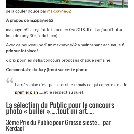
se la couler douce par
maxpayne62
A propos de maxpayne62
maxpayne62 a rejoint fotoloco en 06/2018. Il est aujourd’hui un
loco de rang 30 (Todo Loco).
Avec ce nouveau podium maxpayne62 a maintenant accumulé
6
prix sur fotoloco!
6 prix pour les défis/concours proposés chaque semaine!
Commentaire du Jury (Iron) sur cette photo:
L’arrière plan n’est pas « terrible »: mais ce qui compte c’est le
premier plan
…..et le respect su sujet.
La sélection du Public pour le concours
photo « buller »…..tout un art…..
3ème Prix du Public pour Grosse sieste … par
Kerdaol