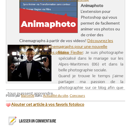
Animaphoto
L’extension pour
Photoshop qui vous
permet de facilement
animer vos photos ou
de créer des
Cinemagraphs à partir de vos videos!
Découvrez les
animagraphs et cinemagraphs pour une nouvelle
dimension pour vos photos
Blaise Fiedler
: Je suis photographe
spécialisé dans le mariage sur les
Alpes-Maritimes (06) et dans la
belle photographie sociale.
Quand je trouve le temps j’aime
partager ma passion de la
photographie sur ce blog afin que
tous puissent apprendre.
Posté par
blaise06
dans
Actualité du site
,
Concours
Ajouter cet article à vos favoris fotoloco
LAISSER UN COMMENTAIRE