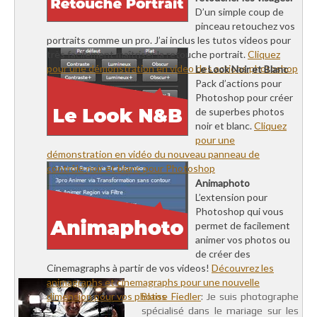
D’un simple coup de
pinceau retouchez vos
portraits comme un pro. J’ai inclus les tutos videos pour
très facilement maîtriser la retouche portrait.
Cliquez
pour une démonstration en video des actions photoshop
Le Look Noir et Blanc
Pack d’actions pour
Photoshop pour créer
de superbes photos
noir et blanc.
Cliquez
pour une
démonstration en vidéo du nouveau panneau de
contrôle noir et blanc pour Photoshop
Animaphoto
L’extension pour
Photoshop qui vous
permet de facilement
animer vos photos ou
de créer des
Cinemagraphs à partir de vos videos!
Découvrez les
animagraphs et cinemagraphs pour une nouvelle
dimension pour vos photos
Blaise Fiedler
: Je suis photographe
spécialisé dans le mariage sur les