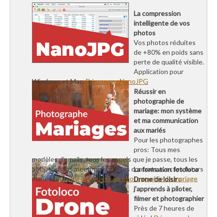
La compression
intelligente de vos
photos
Vos photos réduites
de +80% en poids sans
perte de qualité visible.
Application pour
Windows et Mac.
Découvrez NanoJPG
Réussir en
photographie de
mariage: mon système
et ma communication
aux mariés
Pour les photographes
pros: Tous mes
modèles d’emails, tous les appels que je passe, tous les
SMS, tous les meetings, tous les contrats avec les futurs
La formation fotoloco
mariés.
Découvrez Réussir en photographie de mariage
Drone de loisir :
j’apprends à piloter,
filmer et photographier
Près de 7 heures de