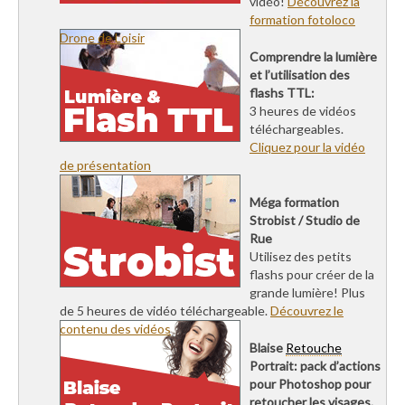
vidéo!
Découvrez la
formation fotoloco
Drone de Loisir
Comprendre la lumière
et l’utilisation des
flashs TTL:
3 heures de vidéos
téléchargeables.
Cliquez pour la vidéo
de présentation
Méga formation
Strobist / Studio de
Rue
Utilisez des petits
flashs pour créer de la
grande lumière! Plus
de 5 heures de vidéo téléchargeable.
Découvrez le
contenu des vidéos
Blaise
Retouche
Portrait: pack d’actions
pour Photoshop pour
retoucher les visages.