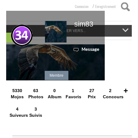
/
Connexion
Enregistrement
sim83
NAVIGUER VERS...
Suivre
Message
Membre
+
5330
63
0
1
27
2
Mojos
Photos
Album
Favoris
Prix
Concours
4
3
Suiveurs
Suivis