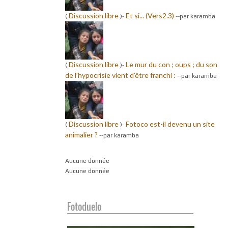
Discussion libre
Et si... (Vers2.3)
(
)-
-
-par karamba
Discussion libre
Le mur du con ; oups ; du son
(
)-
de l’hypocrisie vient d’être franchi :
-
-par karamba
Discussion libre
Fotoco est-il devenu un site
(
)-
animalier ?
-
-par karamba
Aucune donnée
Aucune donnée
Fotoduelo