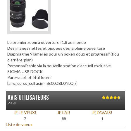
Le premier zoom à ouverture f1,8 au monde
Des images nettes et piquées dès la pleine ouverture
Diaphragme 9 lamelles pour un bokeh doux et progressif (flou
d’arrière-plan)
Personnalisable via la nouvelle station d’accueil exclusive
SIGMA USB DOCK
Pare-soleil et étui fourni
[amz_corss_sell asin= »B00DBL0NLQ »]
Avis utilisateurs
4.50
sur 5
2 Avis
JE LE VEUX!
JE L'AI!
JE L'AVAIS!
7
39
1
Liste de voeux