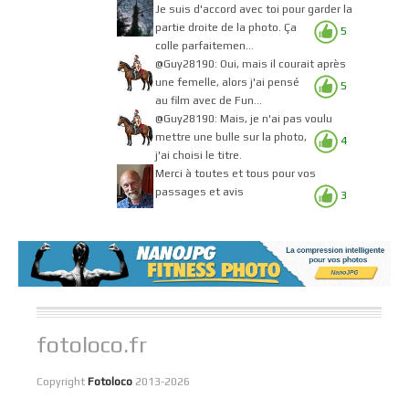
Je suis d'accord avec toi pour garder la
partie droite de la photo. Ça
5
colle parfaitemen...
@Guy28190: Oui, mais il courait après
une femelle, alors j'ai pensé
5
au film avec de Fun...
@Guy28190: Mais, je n'ai pas voulu
mettre une bulle sur la photo,
4
j'ai choisi le titre.
Merci à toutes et tous pour vos
passages et avis
3
fotoloco.fr
Copyright
Fotoloco
2013-2026