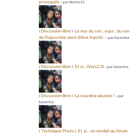
provoquée
-
-par Martin33
Discussion libre
Le mur du con ; oups ; du son
(
)-
de l’hypocrisie vient d’être franchi :
-
-par karamba
Discussion libre
Et si... (Vers2.3)
(
)-
-
-par karamba
Discussion libre
La sourdine abusive !
(
)-
-
-par
karamba
Technique Photo
Et si… on rendait au forum
(
)-