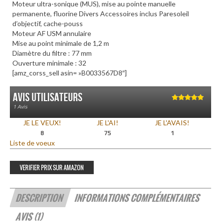
Moteur ultra-sonique (MUS), mise au pointe manuelle
permanente, fluorine Divers Accessoires inclus Paresoleil
d’objectif, cache-pouss
Moteur AF USM annulaire
Mise au point minimale de 1,2 m
Diamètre du filtre : 77 mm
Ouverture minimale : 32
[amz_corss_sell asin= »B0033567D8″]
Avis utilisateurs
5.00
sur 5
1 Avis
JE LE VEUX!
JE L'AI!
JE L'AVAIS!
8
75
1
Liste de voeux
VERIFIER PRIX SUR AMAZON
DESCRIPTION
INFORMATIONS COMPLÉMENTAIRES
AVIS (1)