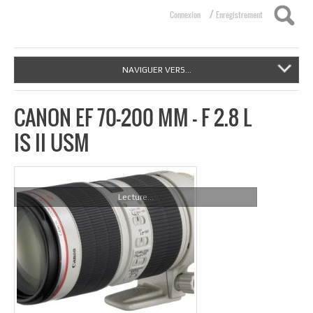
/
Connexion
Enregistrement
NAVIGUER VERS...
CANON EF 70-200 MM – F 2.8 L
IS II USM
Lecture...