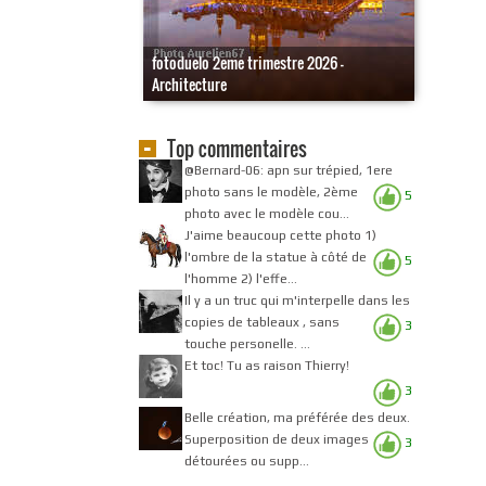
fotoduelo 2eme trimestre 2026 -
Architecture
Top commentaires
@Bernard-06: apn sur trépied, 1ere
photo sans le modèle, 2ème
5
photo avec le modèle cou...
J'aime beaucoup cette photo 1)
l'ombre de la statue à côté de
5
l'homme 2) l'effe...
Il y a un truc qui m'interpelle dans les
copies de tableaux , sans
3
touche personelle. ...
Et toc! Tu as raison Thierry!
3
Belle création, ma préférée des deux.
Superposition de deux images
3
détourées ou supp...