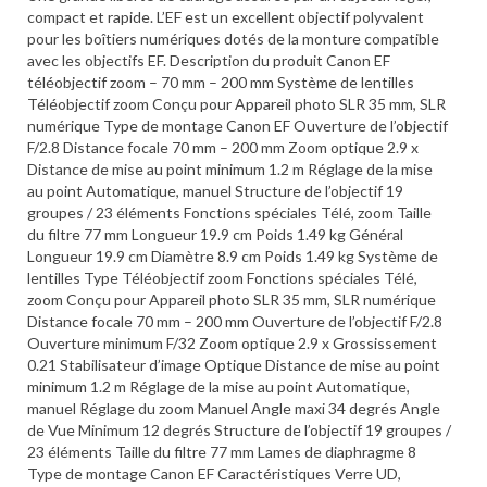
compact et rapide. L’EF est un excellent objectif polyvalent
pour les boîtiers numériques dotés de la monture compatible
avec les objectifs EF. Description du produit Canon EF
téléobjectif zoom – 70 mm – 200 mm Système de lentilles
Téléobjectif zoom Conçu pour Appareil photo SLR 35 mm, SLR
numérique Type de montage Canon EF Ouverture de l’objectif
F/2.8 Distance focale 70 mm – 200 mm Zoom optique 2.9 x
Distance de mise au point minimum 1.2 m Réglage de la mise
au point Automatique, manuel Structure de l’objectif 19
groupes / 23 éléments Fonctions spéciales Télé, zoom Taille
du filtre 77 mm Longueur 19.9 cm Poids 1.49 kg Général
Longueur 19.9 cm Diamètre 8.9 cm Poids 1.49 kg Système de
lentilles Type Téléobjectif zoom Fonctions spéciales Télé,
zoom Conçu pour Appareil photo SLR 35 mm, SLR numérique
Distance focale 70 mm – 200 mm Ouverture de l’objectif F/2.8
Ouverture minimum F/32 Zoom optique 2.9 x Grossissement
0.21 Stabilisateur d’image Optique Distance de mise au point
minimum 1.2 m Réglage de la mise au point Automatique,
manuel Réglage du zoom Manuel Angle maxi 34 degrés Angle
de Vue Minimum 12 degrés Structure de l’objectif 19 groupes /
23 éléments Taille du filtre 77 mm Lames de diaphragme 8
Type de montage Canon EF Caractéristiques Verre UD,