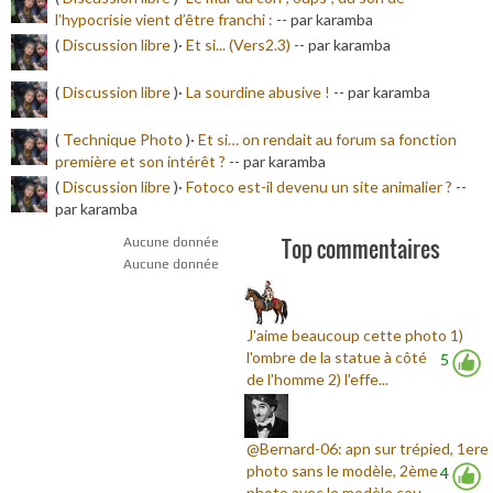
l’hypocrisie vient d’être franchi :
-
- par karamba
(
Discussion libre
)·
Et si... (Vers2.3)
-
- par karamba
(
Discussion libre
)·
La sourdine abusive !
-
- par karamba
(
Technique Photo
)·
Et si… on rendait au forum sa fonction
première et son intérêt ?
-
- par karamba
(
Discussion libre
)·
Fotoco est-il devenu un site animalier ?
-
-
par karamba
Top commentaires
Aucune donnée
Aucune donnée
J'aime beaucoup cette photo 1)
l'ombre de la statue à côté
5
de l'homme 2) l'effe...
@Bernard-06: apn sur trépied, 1ere
photo sans le modèle, 2ème
4
photo avec le modèle cou...