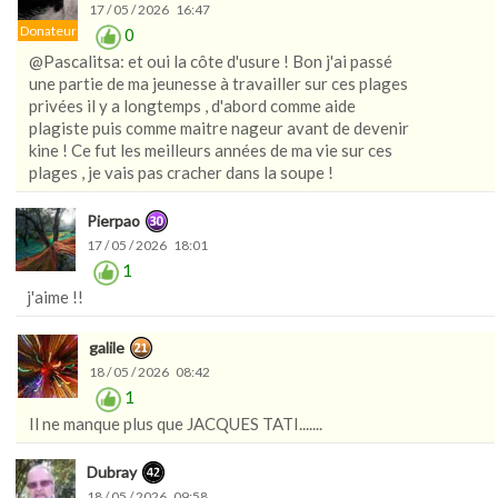
17 / 05 / 2026 16:47
Donateur
0
@Pascalitsa: et oui la côte d'usure ! Bon j'ai passé
une partie de ma jeunesse à travailler sur ces plages
privées il y a longtemps , d'abord comme aide
plagiste puis comme maitre nageur avant de devenir
kine ! Ce fut les meilleurs années de ma vie sur ces
plages , je vais pas cracher dans la soupe !
Pierpao
17 / 05 / 2026 18:01
1
j'aime !!
galile
18 / 05 / 2026 08:42
1
Il ne manque plus que JACQUES TATI.......
Dubray
18 / 05 / 2026 09:58