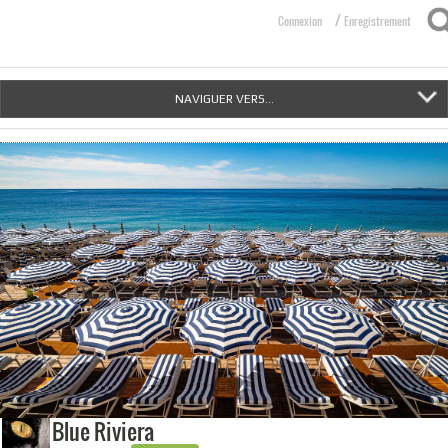
/
Connexion
Enregistrement
NAVIGUER VERS...
Blue Riviera