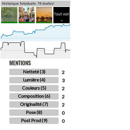
Historique fotoduelo: 78 duelos!
Tout voir
→
MENTIONS
Netteté (3)
2
Lumière (4)
3
Couleurs (5)
2
Composition (6)
2
Originalité (7)
2
Pose (8)
0
Post Prod (9)
0