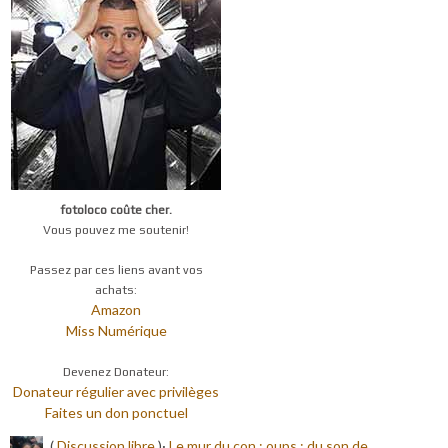
fotoloco coûte cher.
Vous pouvez me soutenir!
Passez par ces liens avant vos
achats:
Amazon
Miss Numérique
Devenez Donateur:
Donateur régulier avec privilèges
Faites un don ponctuel
(
Discussion libre
)·
Le mur du con ; oups ; du son de