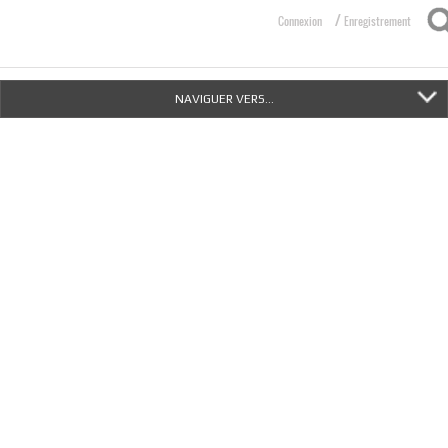
/
Connexion
Enregistrement
NAVIGUER VERS...