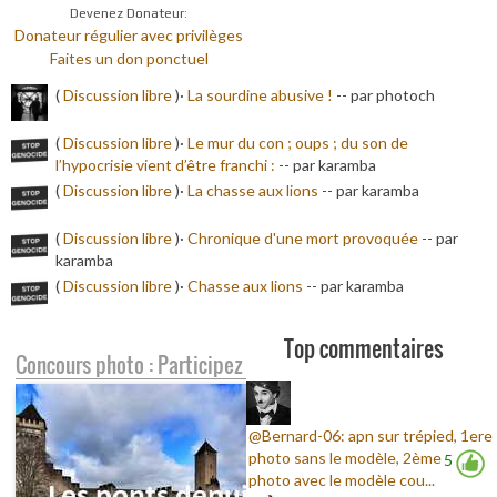
Devenez Donateur:
Donateur régulier avec privilèges
Faites un don ponctuel
(
Discussion libre
)·
La sourdine abusive !
-
- par photoch
(
Discussion libre
)·
Le mur du con ; oups ; du son de
l’hypocrisie vient d’être franchi :
-
- par karamba
(
Discussion libre
)·
La chasse aux lions
-
- par karamba
(
Discussion libre
)·
Chronique d'une mort provoquée
-
- par
karamba
(
Discussion libre
)·
Chasse aux lions
-
- par karamba
Top commentaires
Concours photo : Participez
@Bernard-06: apn sur trépied, 1ere
photo sans le modèle, 2ème
5
photo avec le modèle cou...