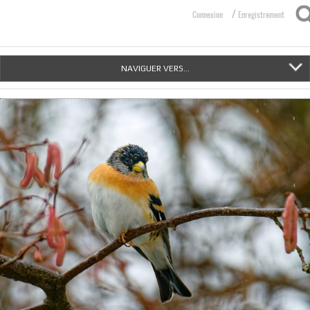
/
Connexion
Enregistrement
NAVIGUER VERS...