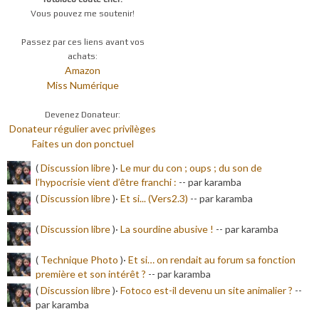
Vous pouvez me soutenir!
Passez par ces liens avant vos
achats:
Amazon
Miss Numérique
Devenez Donateur:
Donateur régulier avec privilèges
Faites un don ponctuel
(
Discussion libre
)·
Le mur du con ; oups ; du son de
l’hypocrisie vient d’être franchi :
-
- par karamba
(
Discussion libre
)·
Et si... (Vers2.3)
-
- par karamba
(
Discussion libre
)·
La sourdine abusive !
-
- par karamba
(
Technique Photo
)·
Et si… on rendait au forum sa fonction
première et son intérêt ?
-
- par karamba
(
Discussion libre
)·
Fotoco est-il devenu un site animalier ?
-
-
par karamba