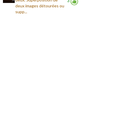
3
deux images détourées ou
supp...