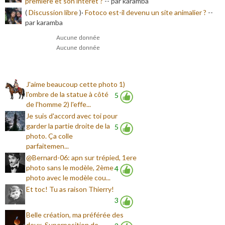
première et son intérêt ?
-
- par karamba
(
Discussion libre
)·
Fotoco est-il devenu un site animalier ?
-
-
par karamba
Aucune donnée
Aucune donnée
J'aime beaucoup cette photo 1)
l'ombre de la statue à côté
5
de l'homme 2) l'effe...
Je suis d'accord avec toi pour
garder la partie droite de la
5
photo. Ça colle
parfaitemen...
@Bernard-06: apn sur trépied, 1ere
photo sans le modèle, 2ème
4
photo avec le modèle cou...
Et toc! Tu as raison Thierry!
3
Belle création, ma préférée des
deux. Superposition de