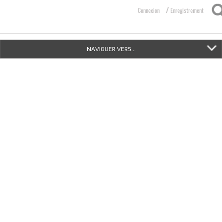
/
Connexion
Enregistrement
NAVIGUER VERS...