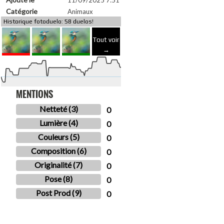
Catégorie
Animaux
Historique fotoduelo: 58 duelos!
Tout voir
→
MENTIONS
Netteté (3)
0
Lumière (4)
0
Couleurs (5)
0
Composition (6)
0
Originalité (7)
0
Pose (8)
0
Post Prod (9)
0