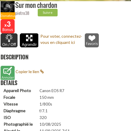
Sur mon chardon
pietro38
Suivre
Donateur
Pour voter, connectez-
vous en cliquant ici
DESCRIPTION
Copier le lien
DETAILS
Appareil Photo
Canon EOS R7
Focale
150 mm
Vitesse
1/800s
Diaphragme
f/7.1
ISO
320
Photographié le
10/08/2025
Ajouté le
11/09/2025 7:51