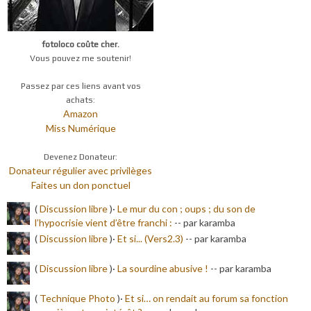
fotoloco coûte cher.
Vous pouvez me soutenir!
Passez par ces liens avant vos
achats:
Amazon
Miss Numérique
Devenez Donateur:
Donateur régulier avec privilèges
Faites un don ponctuel
(
Discussion libre
)·
Le mur du con ; oups ; du son de
l’hypocrisie vient d’être franchi :
-
- par karamba
(
Discussion libre
)·
Et si... (Vers2.3)
-
- par karamba
(
Discussion libre
)·
La sourdine abusive !
-
- par karamba
(
Technique Photo
)·
Et si… on rendait au forum sa fonction