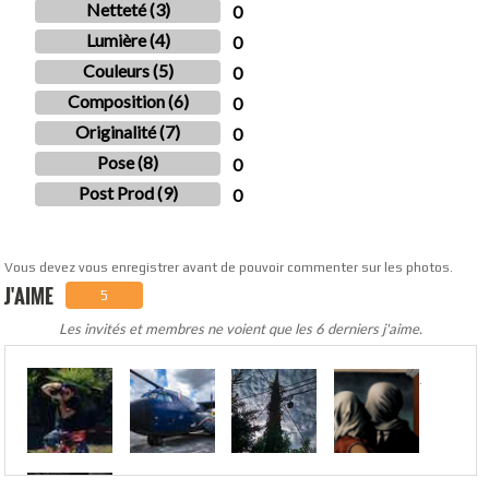
Netteté (3)
0
Lumière (4)
0
Couleurs (5)
0
Composition (6)
0
Originalité (7)
0
Pose (8)
0
Post Prod (9)
0
Vous devez vous enregistrer avant de pouvoir commenter sur les photos.
J'AIME
5
Les invités et membres ne voient que les 6 derniers j'aime.
.