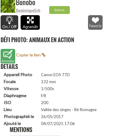
Bonobo
DominiqueSch
Suivre
DÉFI PHOTO: ANIMAUX EN ACTION
Copier le lien
DETAILS
Appareil Photo
Canon EOS 77D
Focale
132 mm
Vitesse
1/500s
Diaphragme
f/8
ISO
200
Lieu
Vallée des singes - 86 Romagne
Photographié le
26/05/2017
Ajouté le
04/07/2025 17:06
MENTIONS