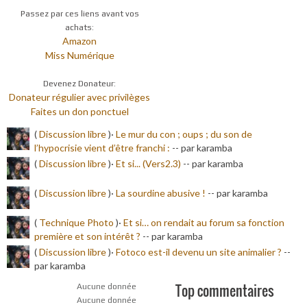
Passez par ces liens avant vos
achats:
Amazon
Miss Numérique
Devenez Donateur:
Donateur régulier avec privilèges
Faites un don ponctuel
(
Discussion libre
)·
Le mur du con ; oups ; du son de
l’hypocrisie vient d’être franchi :
-
- par karamba
(
Discussion libre
)·
Et si... (Vers2.3)
-
- par karamba
(
Discussion libre
)·
La sourdine abusive !
-
- par karamba
(
Technique Photo
)·
Et si… on rendait au forum sa fonction
première et son intérêt ?
-
- par karamba
(
Discussion libre
)·
Fotoco est-il devenu un site animalier ?
-
-
par karamba
Top commentaires
Aucune donnée
Aucune donnée