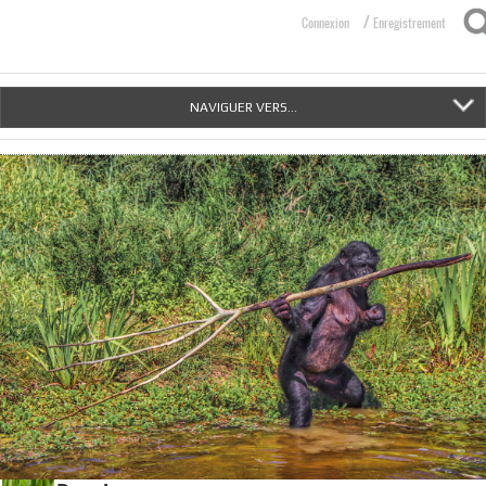
/
Connexion
Enregistrement
NAVIGUER VERS...