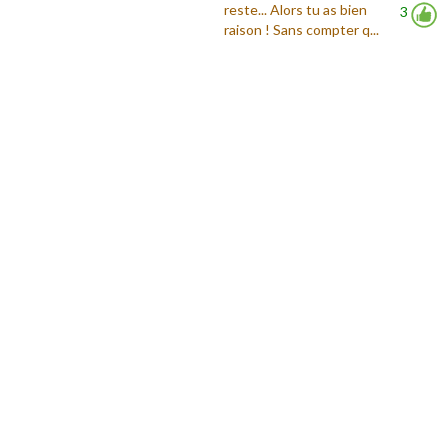
reste... Alors tu as bien
3
raison ! Sans compter q...