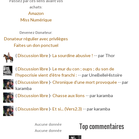
Passez par ces liens avant vos
achats:
Amazon
Miss Numérique
Devenez Donateur:
Donateur régulier avec privilèges
Faites un don ponctuel
(
Discussion libre
)·
La sourdine abusive !
-
- par Thor
(
Discussion libre
)·
Le mur du con ; oups ; du son de
l’hypocrisie vient d’être franchi :
-
- par UneBelleHistoire
(
Discussion libre
)·
Chronique d'une mort provoquée
-
- par
karamba
(
Discussion libre
)·
Chasse aux lions
-
- par karamba
(
Discussion libre
)·
Et si... (Vers2.3)
-
- par karamba
Top commentaires
Aucune donnée
Aucune donnée