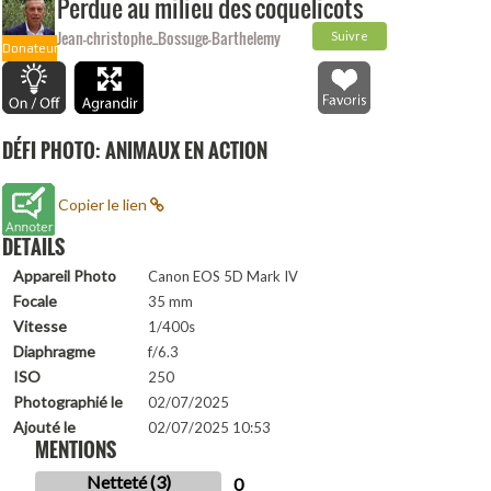
Perdue au milieu des coquelicots
Jean-christophe_Bossuge-Barthelemy
Suivre
Donateur
DÉFI PHOTO: ANIMAUX EN ACTION
Copier le lien
DETAILS
Appareil Photo
Canon EOS 5D Mark IV
Focale
35 mm
Vitesse
1/400s
Diaphragme
f/6.3
ISO
250
Photographié le
02/07/2025
Ajouté le
02/07/2025 10:53
MENTIONS
Netteté (3)
0