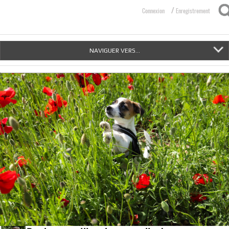
/
Connexion
Enregistrement
NAVIGUER VERS...