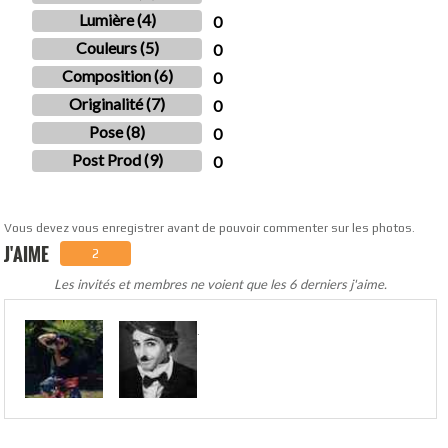
Lumière (4)
0
Couleurs (5)
0
Composition (6)
0
Originalité (7)
0
Pose (8)
0
Post Prod (9)
0
Vous devez vous enregistrer avant de pouvoir commenter sur les photos.
J'AIME
2
Les invités et membres ne voient que les 6 derniers j'aime.
.