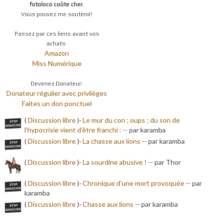
fotoloco coûte cher.
Vous pouvez me soutenir!
Passez par ces liens avant vos
achats:
Amazon
Miss Numérique
Devenez Donateur:
Donateur régulier avec privilèges
Faites un don ponctuel
(
Discussion libre
)·
Le mur du con ; oups ; du son de
l’hypocrisie vient d’être franchi :
-
- par karamba
(
Discussion libre
)·
La chasse aux lions
-
- par karamba
(
Discussion libre
)·
La sourdine abusive !
-
- par Thor
(
Discussion libre
)·
Chronique d'une mort provoquée
-
- par
karamba
(
Discussion libre
)·
Chasse aux lions
-
- par karamba