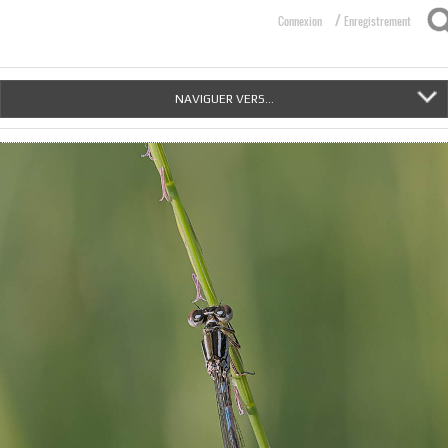
/
Connexion
Enregistrement
NAVIGUER VERS...