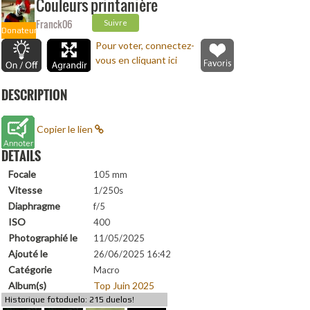
Couleurs printanière
Franck06
Suivre
Donateur
Pour voter, connectez-
vous en cliquant ici
DESCRIPTION
Copier le lien
DETAILS
Focale
105 mm
Vitesse
1/250s
Diaphragme
f/5
ISO
400
Photographié le
11/05/2025
Ajouté le
26/06/2025 16:42
Catégorie
Macro
Album(s)
Top Juin 2025
Historique fotoduelo: 215 duelos!