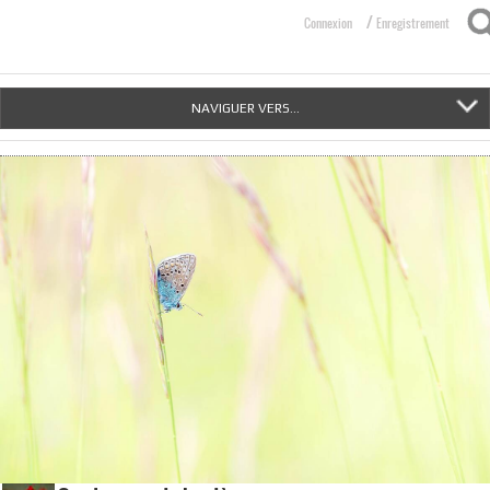
/
Connexion
Enregistrement
NAVIGUER VERS...