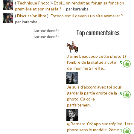
(
Technique Photo
)·
Et si… on rendait au forum sa fonction
première et son intérêt ?
-
- par karamba
(
Discussion libre
)·
Fotoco est-il devenu un site animalier ?
-
-
par karamba
Top commentaires
Aucune donnée
Aucune donnée
J'aime beaucoup cette photo 1)
l'ombre de la statue à côté
5
de l'homme 2) l'effe...
Je suis d'accord avec toi pour
garder la partie droite de la
5
photo. Ça colle
parfaitemen...
@Bernard-06: apn sur trépied, 1ere
photo sans le modèle, 2ème
4