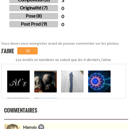
3
Originalité (7)
0
Pose (8)
0
Post Prod (9)
0
Vous devez vous enregistrer avant de pouvoir commenter sur les photos.
J'AIME
30
Les invités et membres ne voient que les 6 derniers j'aime.
.
COMMENTAIRES
Mamyjo