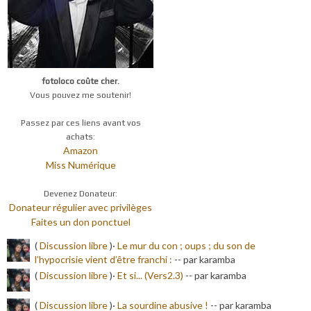
fotoloco coûte cher.
Vous pouvez me soutenir!
Passez par ces liens avant vos
achats:
Amazon
Miss Numérique
Devenez Donateur:
Donateur régulier avec privilèges
Faites un don ponctuel
(
Discussion libre
)·
Le mur du con ; oups ; du son de
l’hypocrisie vient d’être franchi :
-
- par karamba
(
Discussion libre
)·
Et si... (Vers2.3)
-
- par karamba
(
Discussion libre
)·
La sourdine abusive !
-
- par karamba