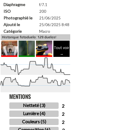
Diaphragme
f/7.1
ISO
200
Photographié le
21/06/2025
Ajouté le
25/06/2025 8:48
Catégorie
Macro
Historique fotoduelo: 129 duelos!
Tout voir
→
MENTIONS
Netteté (3)
2
Lumière (4)
2
Couleurs (5)
2
Composition (6)