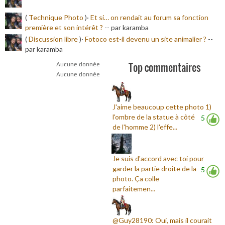
(
Technique Photo
)·
Et si… on rendait au forum sa fonction
première et son intérêt ?
-
- par karamba
(
Discussion libre
)·
Fotoco est-il devenu un site animalier ?
-
-
par karamba
Top commentaires
Aucune donnée
Aucune donnée
J'aime beaucoup cette photo 1)
l'ombre de la statue à côté
5
de l'homme 2) l'effe...
Je suis d'accord avec toi pour
garder la partie droite de la
5
photo. Ça colle
parfaitemen...
@Guy28190: Oui, mais il courait