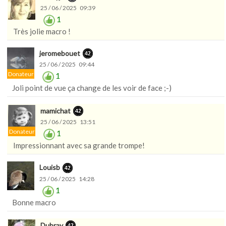
25 / 06 / 2025 09:39
1
Très jolie macro !
jeromebouet
25 / 06 / 2025 09:44
Donateur
1
Joli point de vue ça change de les voir de face ;-)
mamichat
25 / 06 / 2025 13:51
Donateur
1
Impressionnant avec sa grande trompe!
Louisb
25 / 06 / 2025 14:28
1
Bonne macro
Dubray