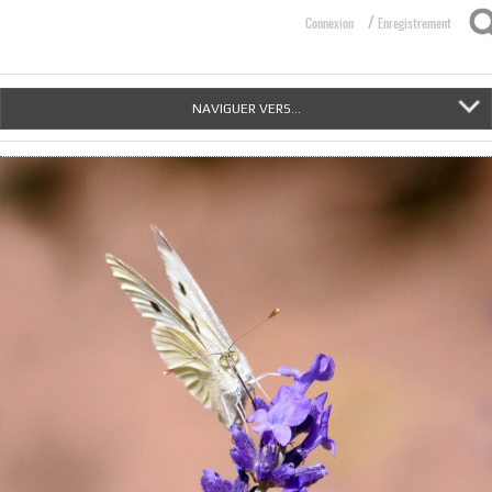
/
Connexion
Enregistrement
NAVIGUER VERS...