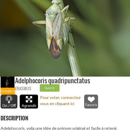
Adelphocoris quadripunctatus
ERASMUS
Suivre
Donateur
Pour voter, connectez-
vous en cliquant ici
DESCRIPTION
Adelphocoris, voila une idée de prénom original et facile à retenir.