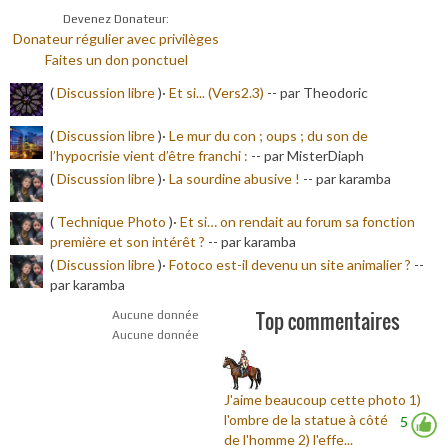
Devenez Donateur:
Donateur régulier avec privilèges
Faites un don ponctuel
(
Discussion libre
)·
Et si... (Vers2.3)
-
- par Theodoric
(
Discussion libre
)·
Le mur du con ; oups ; du son de
l’hypocrisie vient d’être franchi :
-
- par MisterDiaph
(
Discussion libre
)·
La sourdine abusive !
-
- par karamba
(
Technique Photo
)·
Et si… on rendait au forum sa fonction
première et son intérêt ?
-
- par karamba
(
Discussion libre
)·
Fotoco est-il devenu un site animalier ?
-
-
par karamba
Top commentaires
Aucune donnée
Aucune donnée
J'aime beaucoup cette photo 1)
l'ombre de la statue à côté
5
de l'homme 2) l'effe...