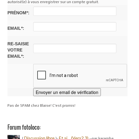
autorisé(e) à vous enregistrer sur un compte gratuit.
PRÉNOM*:
EMAIL*:
RE-SAISIE
VOTRE
EMAIL*:
Pas de SPAM chez Blaise! C'est promis!
Forum fotoloco:
Discussion libre
Et si... (Vers2.3)
(
)-
-
-par karamba