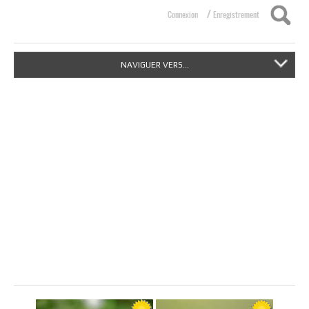
/
Connexion
Enregistrement
NAVIGUER VERS...