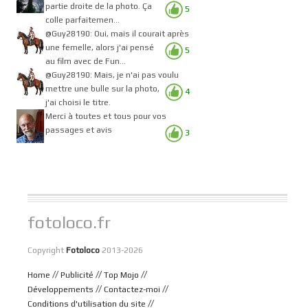
partie droite de la photo. Ça
5
colle parfaitemen...
@Guy28190: Oui, mais il courait après
une femelle, alors j'ai pensé
5
au film avec de Fun...
@Guy28190: Mais, je n'ai pas voulu
mettre une bulle sur la photo,
4
j'ai choisi le titre.
Merci à toutes et tous pour vos
passages et avis
3
fotoloco.fr
Copyright
Fotoloco
2013-2026
//
//
//
Home
Publicité
Top Mojo
//
//
Développements
Contactez-moi
//
Conditions d'utilisation du site