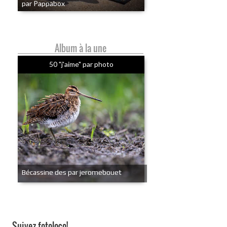
par Pappabox
Album à la une
50 "j'aime" par photo
Bécassine des par jeromebouet
Suivez fotoloco!