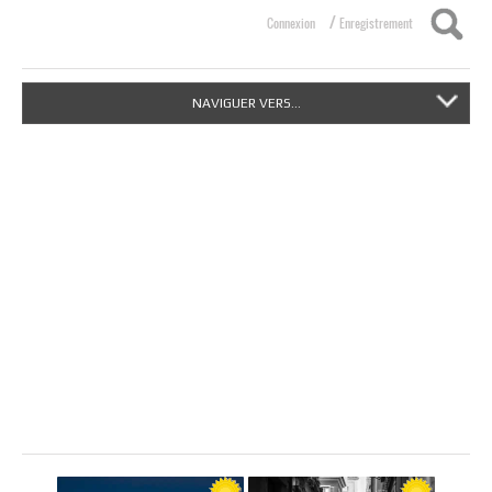
/
Connexion
Enregistrement
NAVIGUER VERS...