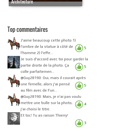
Architecture
Top commentaires
J'aime beaucoup cette photo 1)
l'ombre de la statue à côté de
5
l'homme 2) l'effe...
Je suis d'accord avec toi pour garder la
partie droite de la photo. Ça
5
colle parfaitemen...
@Guy28190: Oui, mais il courait après
une femelle, alors j'ai pensé
5
au film avec de Fun...
@Guy28190: Mais, je n'ai pas voulu
mettre une bulle sur la photo,
4
j'ai choisi le titre.
Et toc! Tu as raison Thierry!
3