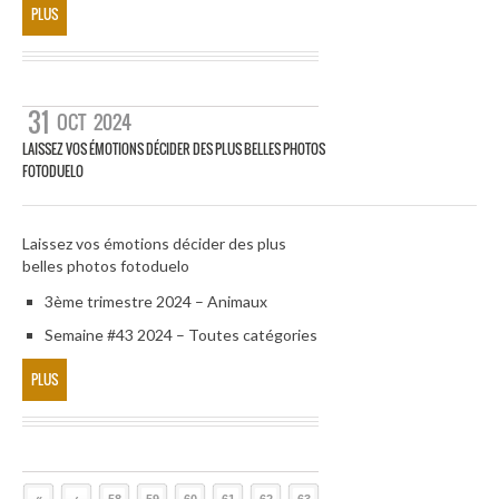
PLUS
31
OCT
2024
LAISSEZ VOS ÉMOTIONS DÉCIDER DES PLUS BELLES PHOTOS
FOTODUELO
Laissez vos émotions décider des plus
belles photos fotoduelo
3ème trimestre 2024 – Animaux
Semaine #43 2024 – Toutes catégories
PLUS
«
‹
58
59
60
61
62
63