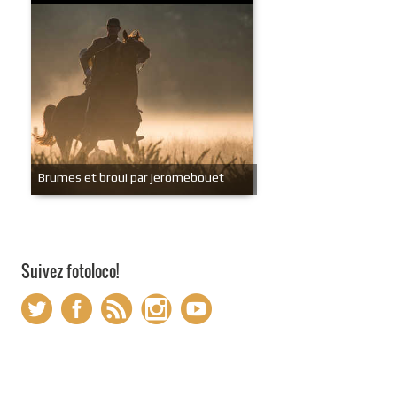
Brumes et broui par jeromebouet
Suivez fotoloco!