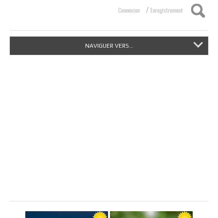
/
Connexion
Enregistrement
NAVIGUER VERS...