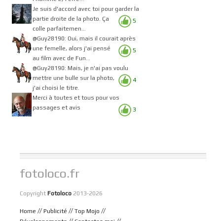
Je suis d'accord avec toi pour garder la
partie droite de la photo. Ça
5
colle parfaitemen...
@Guy28190: Oui, mais il courait après
une femelle, alors j'ai pensé
5
au film avec de Fun...
@Guy28190: Mais, je n'ai pas voulu
mettre une bulle sur la photo,
4
j'ai choisi le titre.
Merci à toutes et tous pour vos
passages et avis
3
fotoloco.fr
Copyright
Fotoloco
2013-2026
//
//
//
Home
Publicité
Top Mojo
//
//