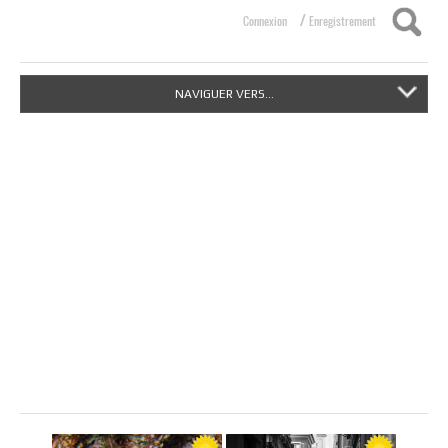
/
Connexion
Enregistrement
NAVIGUER VERS...