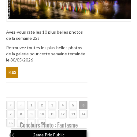
Avez-vous raté les 10 plus belles photos
de la semaine 22?
Retrouvez toutes les plus belles photos
de la galerie pour cette semaine terminée
le 30/05/2026
PLUS
«
‹
1
2
3
4
5
6
7
8
9
10
11
12
13
14
15
16
Concours Photo : Fantasme
›
»
2eme Prix Public