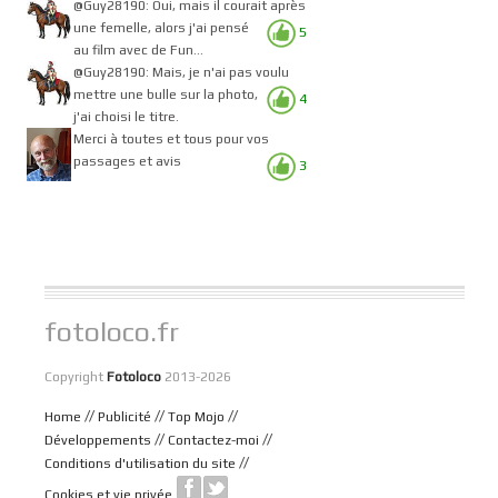
@Guy28190: Oui, mais il courait après
une femelle, alors j'ai pensé
5
au film avec de Fun...
@Guy28190: Mais, je n'ai pas voulu
mettre une bulle sur la photo,
4
j'ai choisi le titre.
Merci à toutes et tous pour vos
passages et avis
3
fotoloco.fr
Copyright
Fotoloco
2013-2026
//
//
//
Home
Publicité
Top Mojo
//
//
Développements
Contactez-moi
//
Conditions d'utilisation du site
Cookies et vie privée