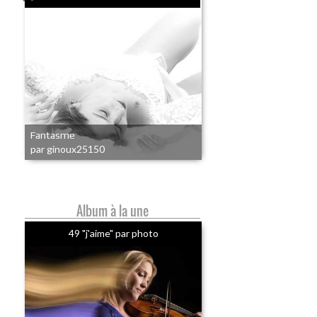
Fantasme
par ginoux25150
Album à la une
49 "j'aime" par photo