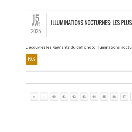
15
ILLUMINATIONS NOCTURNES: LES PLUS
AVR
2025
Découvrez les gagnants du défi photo Illuminations noct
PLUS
«
‹
40
41
42
43
44
45
46
47