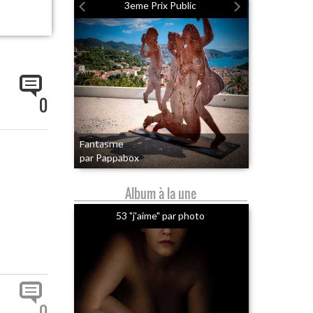
3eme Prix Public
0
Fantasme
par Pappabox
Album à la une
53 "j'aime" par photo
0