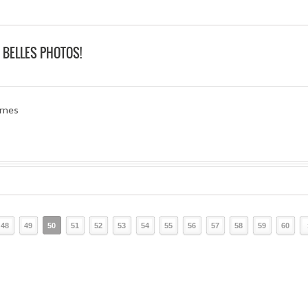
 BELLES PHOTOS!
urnes
48
49
50
51
52
53
54
55
56
57
58
59
60