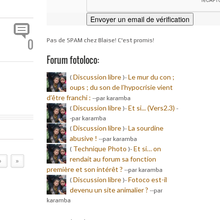
0
Pas de SPAM chez Blaise! C'est promis!
Forum fotoloco:
Discussion libre
Le mur du con ;
(
)-
oups ; du son de l’hypocrisie vient
d’être franchi :
-
-par karamba
Discussion libre
Et si... (Vers2.3)
(
)-
-
-par karamba
Discussion libre
La sourdine
(
)-
abusive !
-
-par karamba
Technique Photo
Et si… on
(
)-
rendait au forum sa fonction
›
»
première et son intérêt ?
-
-par karamba
Discussion libre
Fotoco est-il
(
)-
devenu un site animalier ?
-
-par
karamba