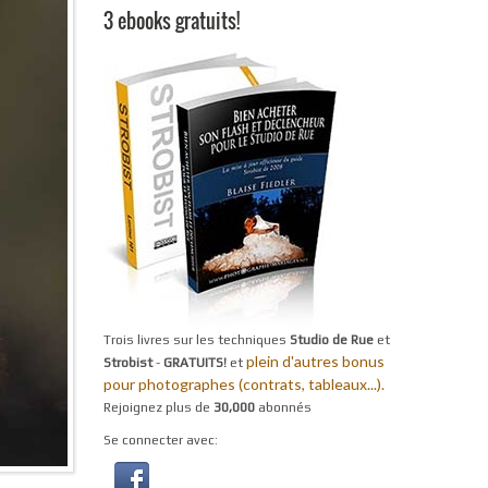
3 ebooks gratuits!
Trois livres sur les techniques
Studio de Rue
et
plein d'autres bonus
Strobist
-
GRATUITS!
et
pour photographes (contrats, tableaux...).
Rejoignez plus de
30,000
abonnés
Se connecter avec: