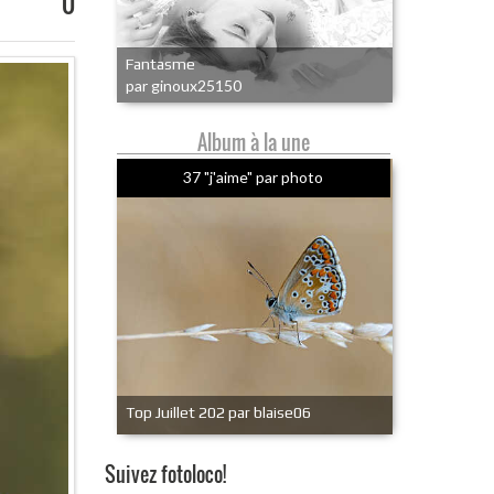
0
Fantasme
par ginoux25150
Album à la une
37 "j'aime" par photo
Top Juillet 202 par blaise06
Suivez fotoloco!