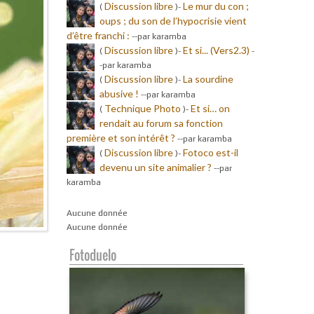
Discussion libre
Le mur du con ;
(
)-
oups ; du son de l’hypocrisie vient
d’être franchi :
-
-par karamba
Discussion libre
Et si... (Vers2.3)
(
)-
-
-par karamba
Discussion libre
La sourdine
(
)-
abusive !
-
-par karamba
Technique Photo
Et si… on
(
)-
rendait au forum sa fonction
première et son intérêt ?
-
-par karamba
Discussion libre
Fotoco est-il
(
)-
devenu un site animalier ?
-
-par
karamba
Aucune donnée
Aucune donnée
Fotoduelo