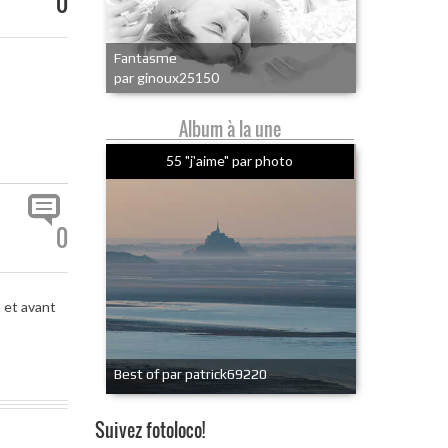
0
Fantasme
par ginoux25150
Album à la une
55 "j'aime" par photo
0
 et avant
Best of par patrick69220
Suivez fotoloco!