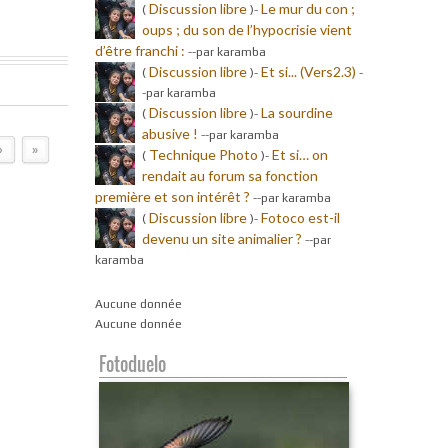
Discussion libre
Le mur du con ;
(
)-
oups ; du son de l’hypocrisie vient
d’être franchi :
-
-par karamba
Discussion libre
Et si... (Vers2.3)
(
)-
-
-par karamba
Discussion libre
La sourdine
(
)-
abusive !
-
-par karamba
›
»
Technique Photo
Et si… on
(
)-
rendait au forum sa fonction
première et son intérêt ?
-
-par karamba
Discussion libre
Fotoco est-il
(
)-
devenu un site animalier ?
-
-par
karamba
Aucune donnée
Aucune donnée
Fotoduelo