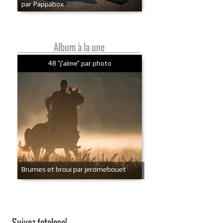
par Pappabox
Album à la une
48 "j'aime" par photo
Brumes et broui par jeromebouet
Suivez fotoloco!