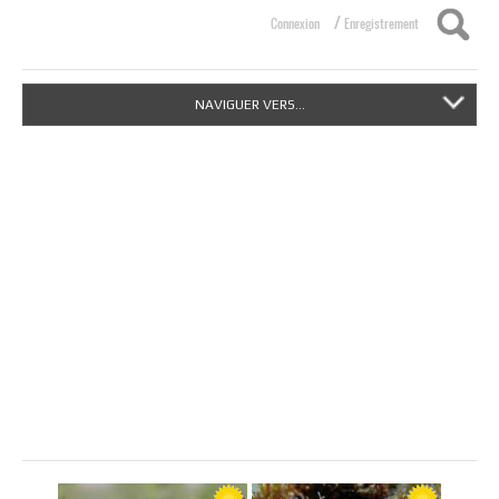
/
Connexion
Enregistrement
NAVIGUER VERS...