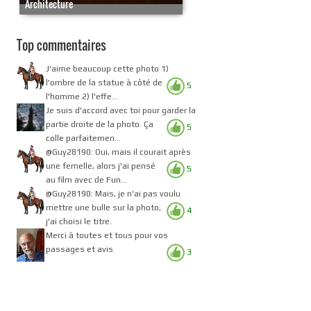
Architecture
Top commentaires
J'aime beaucoup cette photo 1)
l'ombre de la statue à côté de
5
l'homme 2) l'effe...
Je suis d'accord avec toi pour garder la
partie droite de la photo. Ça
5
colle parfaitemen...
@Guy28190: Oui, mais il courait après
une femelle, alors j'ai pensé
5
au film avec de Fun...
@Guy28190: Mais, je n'ai pas voulu
mettre une bulle sur la photo,
4
j'ai choisi le titre.
Merci à toutes et tous pour vos
passages et avis
3