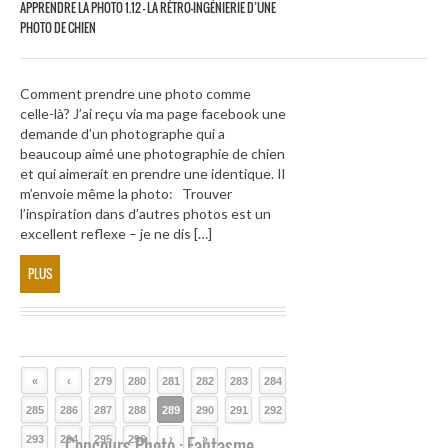
APPRENDRE LA PHOTO 1.12 – LA RÉTRO-INGÉNIERIE D’UNE
PHOTO DE CHIEN
Comment prendre une photo comme
celle-là? J’ai reçu via ma page facebook une
demande d’un photographe qui a
beaucoup aimé une photographie de chien
et qui aimerait en prendre une identique. Il
m’envoie même la photo: Trouver
l’inspiration dans d’autres photos est un
excellent reflexe – je ne dis […]
PLUS
«
‹
279
280
281
282
283
284
285
286
287
288
289
290
291
292
293
294
Concours Photo : Fantasme
295
296
›
»