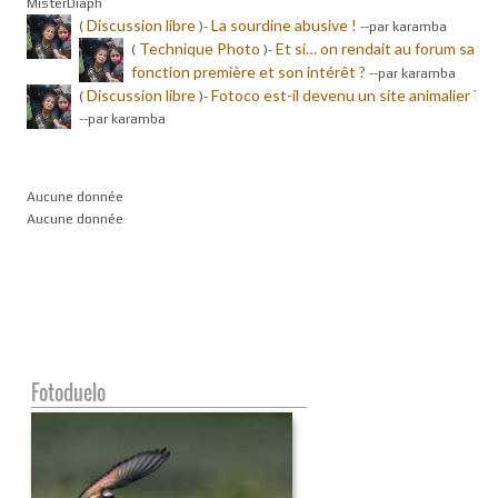
MisterDiaph
Discussion libre
La sourdine abusive !
(
)-
-
-par karamba
Technique Photo
Et si… on rendait au forum sa
(
)-
fonction première et son intérêt ?
-
-par karamba
Discussion libre
Fotoco est-il devenu un site animalier ?
(
)-
-
-par karamba
Aucune donnée
Aucune donnée
Fotoduelo