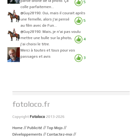
partie droite de la photo. Ça
5
colle parfaitemen...
@Guy28190: Oui, mais il courait après
une femelle, alors j'ai pensé
5
au film avec de Fun...
@Guy28190: Mais, je n'ai pas voulu
mettre une bulle sur la photo,
4
j'ai choisi le titre.
Merci à toutes et tous pour vos
passages et avis
3
fotoloco.fr
Copyright
Fotoloco
2013-2026
//
//
//
Home
Publicité
Top Mojo
//
//
Développements
Contactez-moi