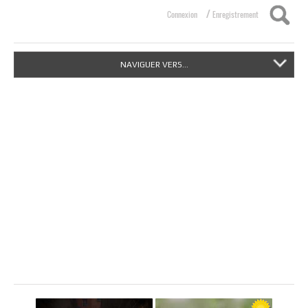
/
Connexion
Enregistrement
NAVIGUER VERS...