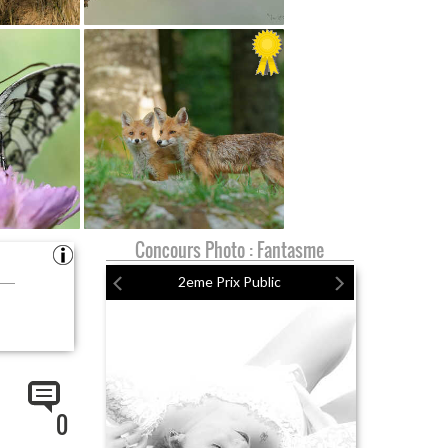
Concours Photo : Fantasme
2eme Prix Public
0