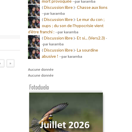
mort provoquée
-
-par karamba
Discussion libre
Chasse aux lions
(
)-
-
-par karamba
Discussion libre
Le mur du con ;
(
)-
oups ; du son de l’hypocrisie vient
d’être franchi :
-
-par karamba
Discussion libre
Et si... (Vers2.3)
(
)-
-
-par karamba
Discussion libre
La sourdine
(
)-
abusive !
-
-par karamba
›
»
Aucune donnée
Aucune donnée
Fotoduelo