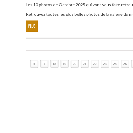
Les 10 photos de Octobre 2025 qui vont vous faire retrouv
Retrouvez toutes les plus belles photos de la galerie du
PLUS
«
‹
18
19
20
21
22
23
24
25