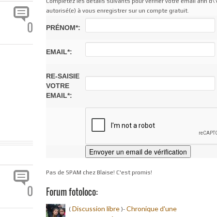
Complétez les détails suivants pour vérifier votre email afin d\'
autorisé(e) à vous enregistrer sur un compte gratuit.
0
PRÉNOM*:
EMAIL*:
RE-SAISIE
VOTRE
EMAIL*:
Pas de SPAM chez Blaise! C'est promis!
0
Forum fotoloco:
Discussion libre
Chronique d'une
(
)-