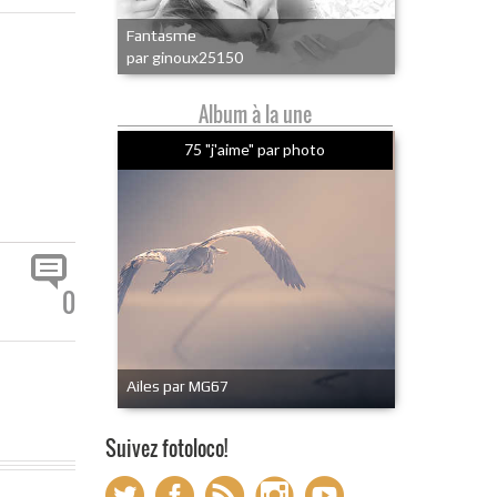
Fantasme
par ginoux25150
Album à la une
75 "j'aime" par photo
0
Ailes par MG67
Suivez fotoloco!