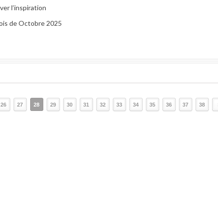
er l’inspiration
 mois de Octobre 2025
26
27
28
29
30
31
32
33
34
35
36
37
38