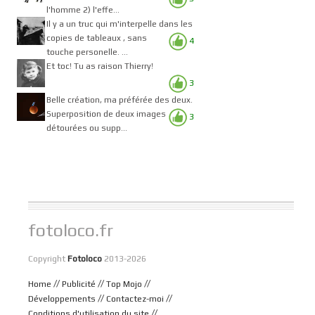
l'homme 2) l'effe...
Il y a un truc qui m'interpelle dans les
copies de tableaux , sans
4
touche personelle. ...
Et toc! Tu as raison Thierry!
3
Belle création, ma préférée des deux.
Superposition de deux images
3
détourées ou supp...
fotoloco.fr
Copyright
Fotoloco
2013-2026
//
//
//
Home
Publicité
Top Mojo
//
//
Développements
Contactez-moi
//
Conditions d'utilisation du site