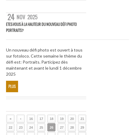
24
NOV
2025
ETES-VOUS À LA HAUTEUR DU NOUVEAU DÉFI PHOTO
PORTRAITS?
Un nouveau défi photo est ouvert à tous
sur fotoloco. Cette semaine le thème du
défi est: Portraits. Participez dès
maintenant et avant le lundi 1 décembre
2025
PLUS
«
‹
16
17
18
19
20
21
22
23
24
25
26
27
28
29