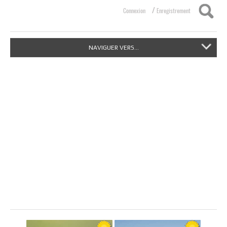
/
Connexion
Enregistrement
NAVIGUER VERS...