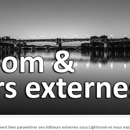
nt bien paramétrer ses éditeurs externes sous Lightroom et nous expl