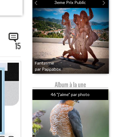
3eme Prix Public
15
Fantasme
par Pappabox
Album à la une
46 "j'aime" par photo