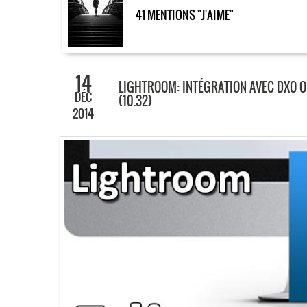
41 MENTIONS "J'AIME"
14
LIGHTROOM: INTÉGRATION AVEC DXO O
DÉC
(10.32)
2014