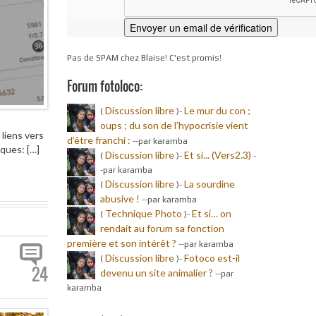
Pas de SPAM chez Blaise! C'est promis!
Forum fotoloco:
Discussion libre
Le mur du con ;
(
)-
oups ; du son de l’hypocrisie vient
 liens vers
d’être franchi :
-
-par karamba
iques: […]
Discussion libre
Et si... (Vers2.3)
(
)-
-
-par karamba
Discussion libre
La sourdine
(
)-
abusive !
-
-par karamba
Technique Photo
Et si… on
(
)-
rendait au forum sa fonction
première et son intérêt ?
-
-par karamba
Discussion libre
Fotoco est-il
(
)-
24
devenu un site animalier ?
-
-par
karamba