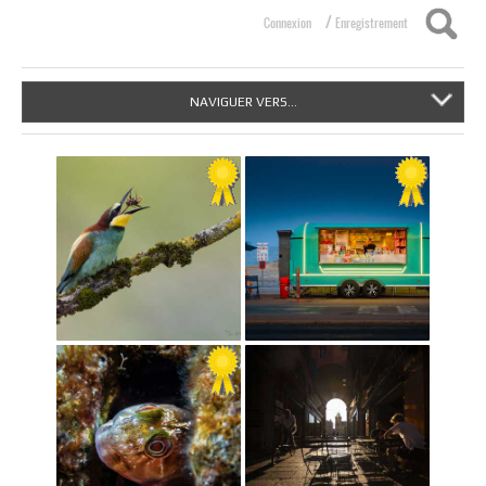
/
Connexion
Enregistrement
NAVIGUER VERS...