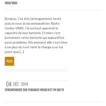
V850/V860
Bonjour, Cet été j’ai longuement testé
puis je vous ai recommandé les flashs
Godox V860. J’ai surtout apprécié la
capacité de leur batterie. Et bien c’est
justement cette batterie qui aujourd’hui
pose problème. Récemment elle s’est mise
à ne plus du tout tenir la charge à un tel
point que […]
PLUS
04
DÉC
2014
SYNCHRONISER SON YONGNUO YN560 III ET YN 560 TX