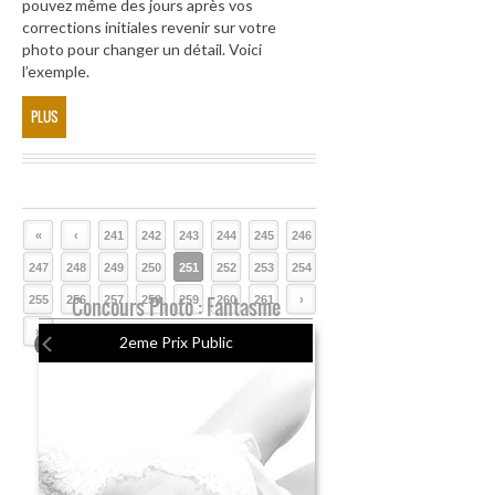
pouvez même des jours après vos
corrections initiales revenir sur votre
photo pour changer un détail. Voici
l’exemple.
PLUS
«
‹
241
242
243
244
245
246
247
248
249
250
251
252
253
254
255
256
Concours Photo : Fantasme
257
258
259
260
261
›
»
2eme Prix Public