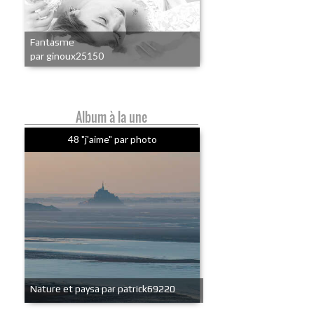
Fantasme
par ginoux25150
Album à la une
48 "j'aime" par photo
Nature et paysa par patrick69220