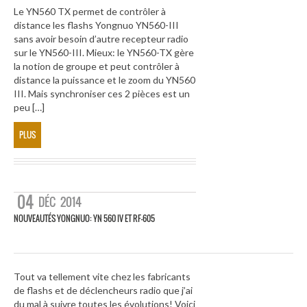
Le YN560 TX permet de contrôler à
distance les flashs Yongnuo YN560-III
sans avoir besoin d’autre recepteur radio
sur le YN560-III. Mieux: le YN560-TX gère
la notion de groupe et peut contrôler à
distance la puissance et le zoom du YN560
III. Mais synchroniser ces 2 pièces est un
peu […]
PLUS
04
DÉC
2014
NOUVEAUTÉS YONGNUO: YN 560 IV ET RF-605
Tout va tellement vite chez les fabricants
de flashs et de déclencheurs radio que j’ai
du mal à suivre toutes les évolutions! Voici