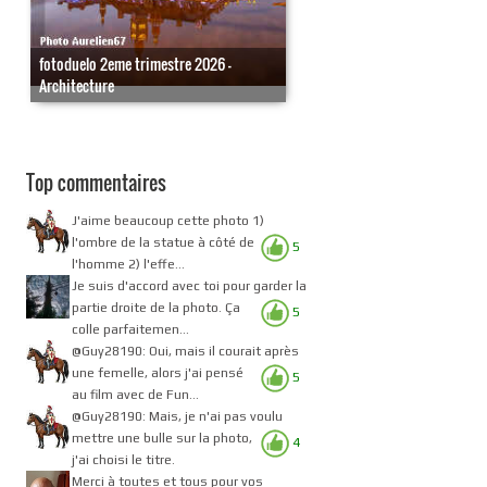
fotoduelo 2eme trimestre 2026 -
Architecture
Top commentaires
J'aime beaucoup cette photo 1)
l'ombre de la statue à côté de
5
l'homme 2) l'effe...
Je suis d'accord avec toi pour garder la
partie droite de la photo. Ça
5
colle parfaitemen...
@Guy28190: Oui, mais il courait après
une femelle, alors j'ai pensé
5
au film avec de Fun...
@Guy28190: Mais, je n'ai pas voulu
mettre une bulle sur la photo,
4
j'ai choisi le titre.
Merci à toutes et tous pour vos