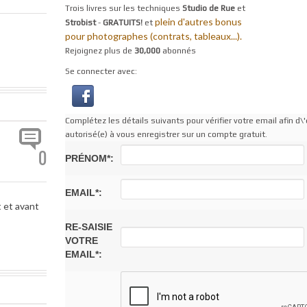
Trois livres sur les techniques
Studio de Rue
et
plein d'autres bonus
Strobist
-
GRATUITS!
et
pour photographes (contrats, tableaux...).
Rejoignez plus de
30,000
abonnés
Se connecter avec:
Complétez les détails suivants pour vérifier votre email afin d\'
autorisé(e) à vous enregistrer sur un compte gratuit.
0
PRÉNOM*:
EMAIL*:
t et avant
RE-SAISIE
VOTRE
EMAIL*: