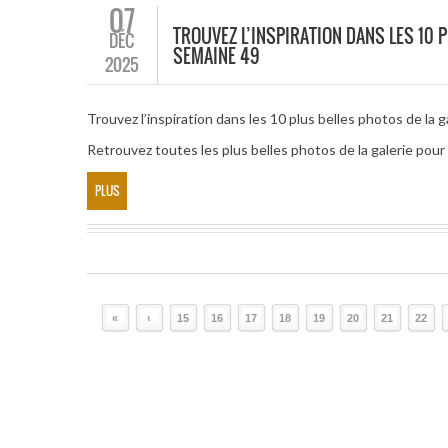
07
TROUVEZ L’INSPIRATION DANS LES 10 P
DÉC
SEMAINE 49
2025
Trouvez l’inspiration dans les 10 plus belles photos de la g
Retrouvez toutes les plus belles photos de la galerie pou
PLUS
«
‹
15
16
17
18
19
20
21
22