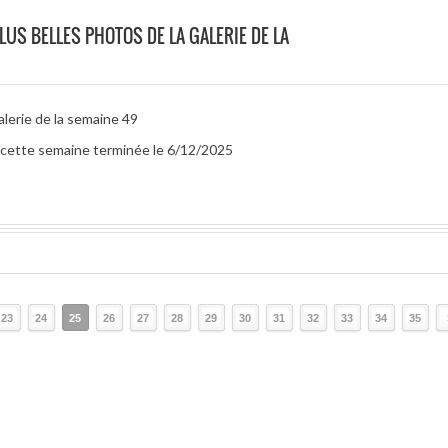
LUS BELLES PHOTOS DE LA GALERIE DE LA
alerie de la semaine 49
r cette semaine terminée le 6/12/2025
23
24
25
26
27
28
29
30
31
32
33
34
35