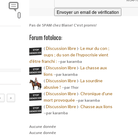
0
Pas de SPAM chez Blaise! C'est promis!
Forum fotoloco:
Discussion libre
Le mur du con ;
(
)-
oups ; du son de l’hypocrisie vient
d’être franchi :
-
-par karamba
Discussion libre
La chasse aux
(
)-
lions
-
-par karamba
Discussion libre
La sourdine
(
)-
abusive !
-
-par Thor
Discussion libre
Chronique d'une
(
)-
›
»
mort provoquée
-
-par karamba
Discussion libre
Chasse aux lions
(
)-
-
-par karamba
Aucune donnée
Aucune donnée