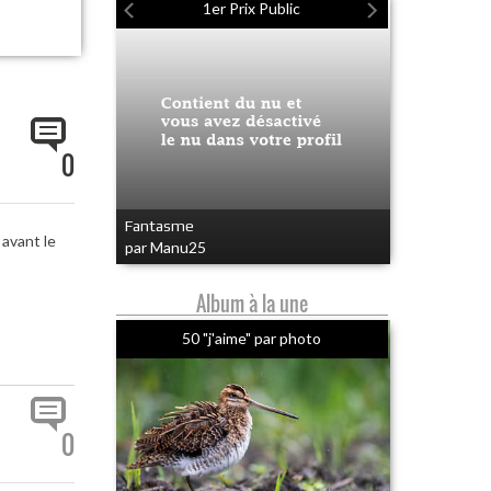
1er Prix Public
0
Fantasme
 avant le
par Manu25
Album à la une
50 "j'aime" par photo
0