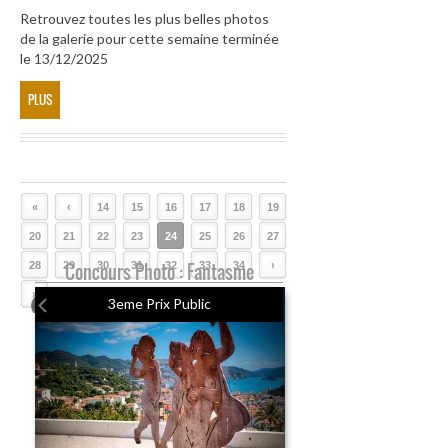
Retrouvez toutes les plus belles photos
de la galerie pour cette semaine terminée
le 13/12/2025
PLUS
«
‹
14
15
16
17
18
19
20
21
22
23
24
25
26
27
28
29
Concours Photo : Fantasme
30
31
32
33
34
›
»
3eme Prix Public