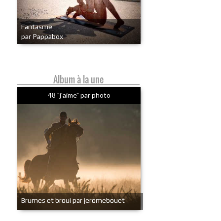
Fantasme
par Pappabox
Album à la une
48 "j'aime" par photo
Brumes et broui par jeromebouet