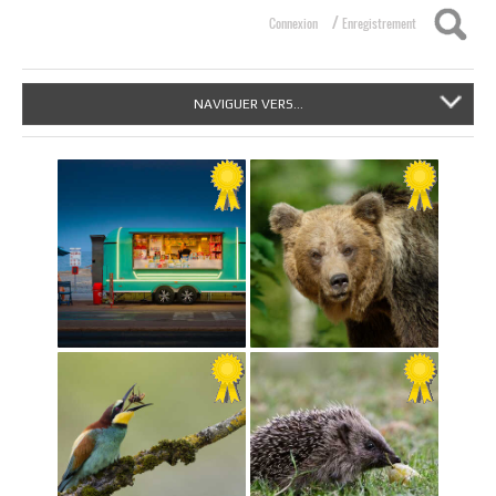
/
Connexion
Enregistrement
NAVIGUER VERS...