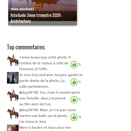
fotoduelo 2eme trimestre 2026 -
Architecture
Top commentaires
J'aime beaucoup cette photo 1)
l'ombre de la statue à côté de
5
l'homme 2) l'effe...
Je suis d'accord avec toi pour garder la
partie droite de la photo. Ça
5
colle parfaitemen...
@Guy28190: Oui, mais il courait après
une femelle, alors j'ai pensé
5
au film avec de Fun...
@Guy28190: Mais, je n'ai pas voulu
mettre une bulle sur la photo,
4
j'ai choisi le titre.
Merci à toutes et tous pour vos