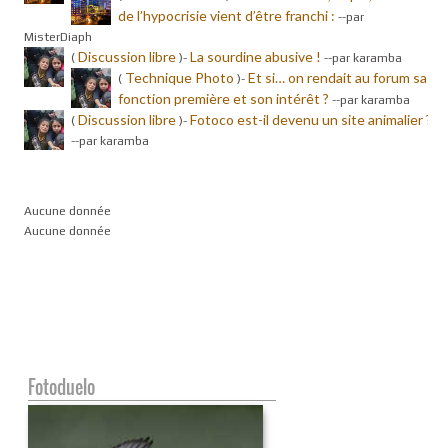
de l’hypocrisie vient d’être franchi :
-
-par
MisterDiaph
Discussion libre
La sourdine abusive !
(
)-
-
-par karamba
Technique Photo
Et si… on rendait au forum sa
(
)-
fonction première et son intérêt ?
-
-par karamba
Discussion libre
Fotoco est-il devenu un site animalier ?
(
)-
-
-par karamba
Aucune donnée
Aucune donnée
Fotoduelo