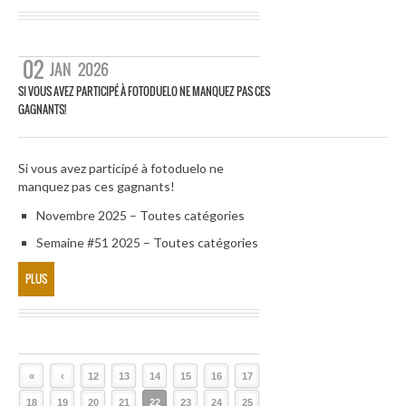
02
JAN
2026
SI VOUS AVEZ PARTICIPÉ À FOTODUELO NE MANQUEZ PAS CES
GAGNANTS!
Si vous avez participé à fotoduelo ne
manquez pas ces gagnants!
Novembre 2025 – Toutes catégories
Semaine #51 2025 – Toutes catégories
PLUS
«
‹
12
13
14
15
16
17
18
19
20
21
22
23
24
25