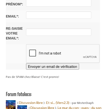
PRÉNOM*:
EMAIL*:
RE-SAISIE
VOTRE
EMAIL*:
Pas de SPAM chez Blaise! C'est promis!
Forum fotoloco:
Discussion libre
Et si... (Vers2.3)
(
)-
-
-par MisterDiaph
Discussion libre
Le mur du con ; oups ; du son
(
)-