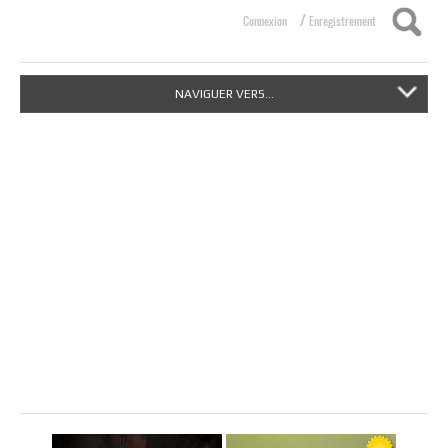
/
Connexion
Enregistrement
NAVIGUER VERS...