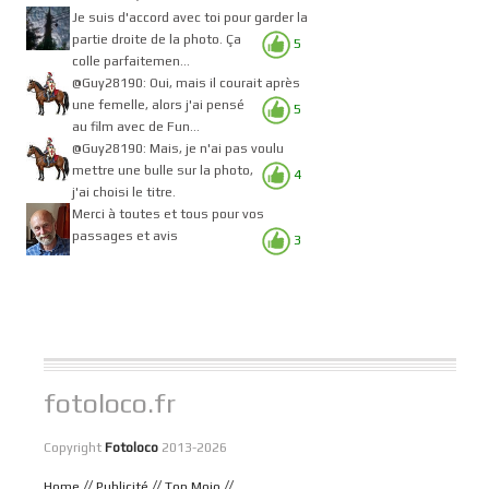
Je suis d'accord avec toi pour garder la
partie droite de la photo. Ça
5
colle parfaitemen...
@Guy28190: Oui, mais il courait après
une femelle, alors j'ai pensé
5
au film avec de Fun...
@Guy28190: Mais, je n'ai pas voulu
mettre une bulle sur la photo,
4
j'ai choisi le titre.
Merci à toutes et tous pour vos
passages et avis
3
fotoloco.fr
Copyright
Fotoloco
2013-2026
//
//
//
Home
Publicité
Top Mojo