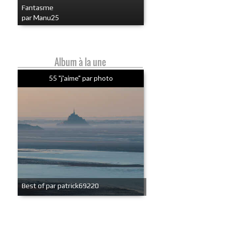
Fantasme
par Manu25
Album à la une
55 "j'aime" par photo
Best of par patrick69220