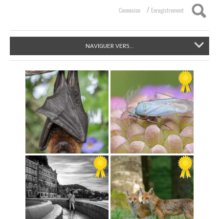
/
Connexion
Enregistrement
NAVIGUER VERS...