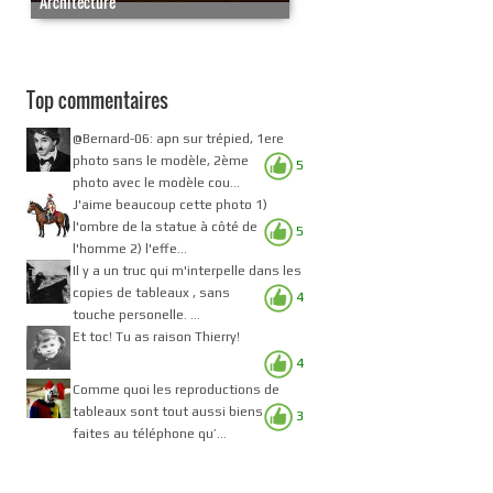
Architecture
Top commentaires
@Bernard-06: apn sur trépied, 1ere
photo sans le modèle, 2ème
5
photo avec le modèle cou...
J'aime beaucoup cette photo 1)
l'ombre de la statue à côté de
5
l'homme 2) l'effe...
Il y a un truc qui m'interpelle dans les
copies de tableaux , sans
4
touche personelle. ...
Et toc! Tu as raison Thierry!
4
Comme quoi les reproductions de
tableaux sont tout aussi biens
3
faites au téléphone qu’...