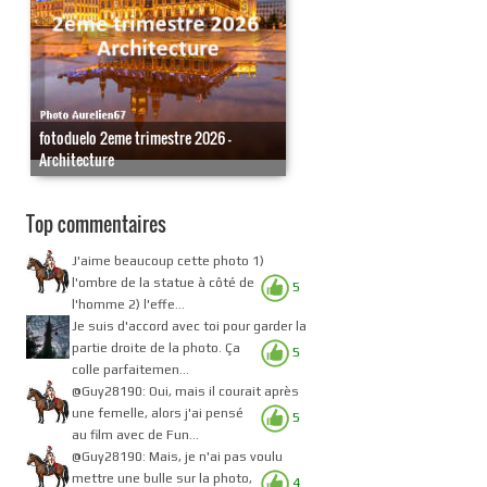
fotoduelo 2eme trimestre 2026 -
Architecture
Top commentaires
J'aime beaucoup cette photo 1)
l'ombre de la statue à côté de
5
l'homme 2) l'effe...
Je suis d'accord avec toi pour garder la
partie droite de la photo. Ça
5
colle parfaitemen...
@Guy28190: Oui, mais il courait après
une femelle, alors j'ai pensé
5
au film avec de Fun...
@Guy28190: Mais, je n'ai pas voulu
mettre une bulle sur la photo,
4