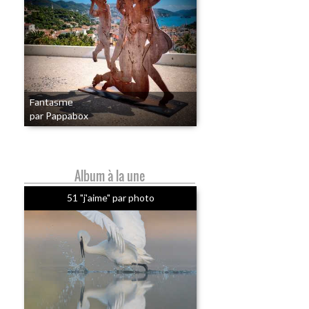
Fantasme
par Pappabox
Album à la une
51 "j'aime" par photo