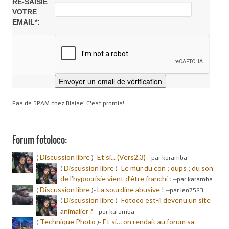
RE-SAISIE
VOTRE
EMAIL*:
Pas de SPAM chez Blaise! C'est promis!
Forum fotoloco:
Discussion libre
Et si... (Vers2.3)
(
)-
-
-par karamba
Discussion libre
Le mur du con ; oups ; du son
(
)-
de l’hypocrisie vient d’être franchi :
-
-par karamba
Discussion libre
La sourdine abusive !
(
)-
-
-par leo7523
Discussion libre
Fotoco est-il devenu un site
(
)-
animalier ?
-
-par karamba
Technique Photo
Et si… on rendait au forum sa
(
)-