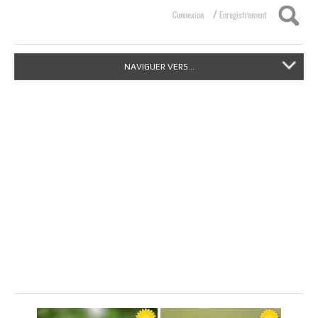
/
Connexion
Enregistrement
NAVIGUER VERS...