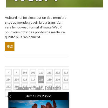
Aujourd’hui fotoloco est un des premiers
sites au monde a avoir fait la transition
vers le nouveau format d’image WebP
pour vous offrir des photos de meilleure
qualité plus rapidement.
PLUS
«
‹
208
209
210
211
212
213
214
215
216
217
218
219
220
221
222
223
Concours Photo : Fantasme
224
225
226
227
228
›
»
3eme Prix Public