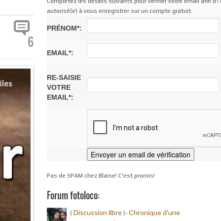
Complétez les détails suivants pour vérifier votre email afin d\'
autorisé(e) à vous enregistrer sur un compte gratuit.
PRÉNOM*:
6
EMAIL*:
RE-SAISIE
VOTRE
EMAIL*:
Pas de SPAM chez Blaise! C'est promis!
Forum fotoloco:
Discussion libre
Chronique d'une
(
)-