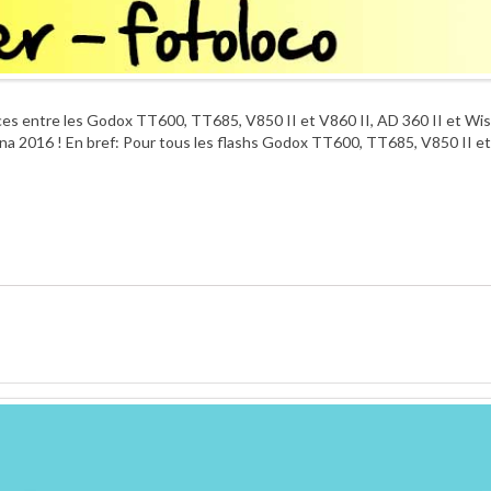
nces entre les Godox TT600, TT685, V850 II et V860 II, AD 360 II et Wis
na 2016 ! En bref: Pour tous les flashs Godox TT600, TT685, V850 II et