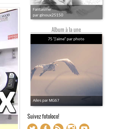
Fantasme
par ginoux25150
Album à la une
75 "j'aime" par photo
Ailes par MG67
Suivez fotoloco!