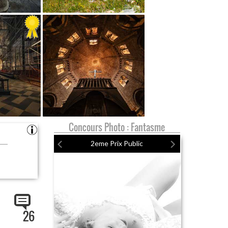
Concours Photo : Fantasme
2eme Prix Public
26