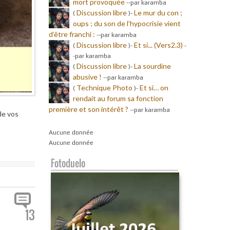
mort provoquée
-
-par karamba
Discussion libre
Le mur du con ;
(
)-
oups ; du son de l’hypocrisie vient
d’être franchi :
-
-par karamba
Discussion libre
Et si... (Vers2.3)
(
)-
-
-par karamba
Discussion libre
La sourdine
(
)-
abusive !
-
-par karamba
Technique Photo
Et si… on
(
)-
rendait au forum sa fonction
première et son intérêt ?
-
-par karamba
de vos
Aucune donnée
Aucune donnée
Fotoduelo
13