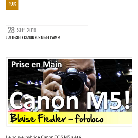
PLUS
28
SEP
2016
J’AI TESTÉ LE CANON EOS M5 ET J’AIME!
Le nouvel hybride Canon EOS M5 a été