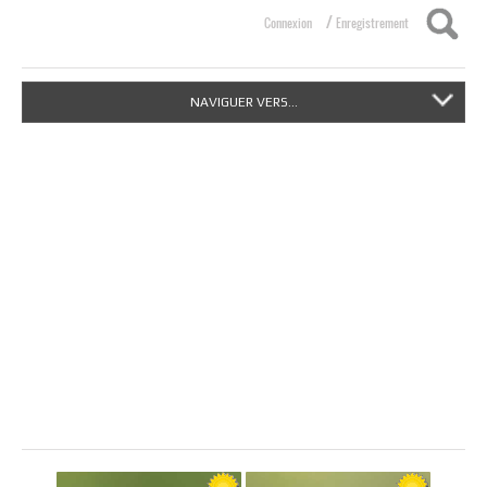
/
Connexion
Enregistrement
NAVIGUER VERS...