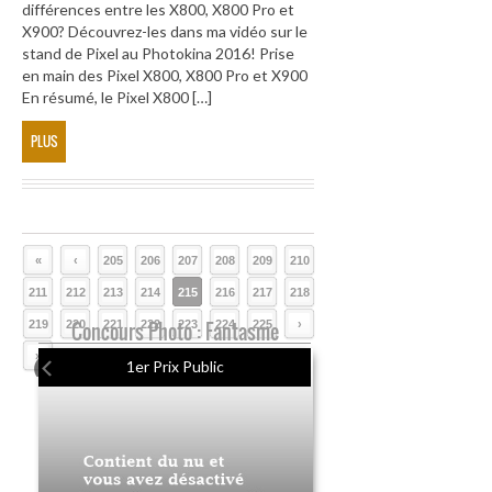
différences entre les X800, X800 Pro et
X900? Découvrez-les dans ma vidéo sur le
stand de Pixel au Photokina 2016! Prise
en main des Pixel X800, X800 Pro et X900
En résumé, le Pixel X800 […]
PLUS
«
‹
205
206
207
208
209
210
211
212
213
214
215
216
217
218
219
220
Concours Photo : Fantasme
221
222
223
224
225
›
»
1er Prix Public