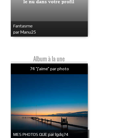
Fantasme
par Manu25
Album à la une
74 "j'aime" par photo
MES PHOTOS QUE par lgdq74