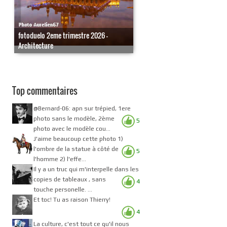
fotoduelo 2eme trimestre 2026 -
Architecture
Top commentaires
@Bernard-06: apn sur trépied, 1ere
photo sans le modèle, 2ème
5
photo avec le modèle cou...
J'aime beaucoup cette photo 1)
l'ombre de la statue à côté de
5
l'homme 2) l'effe...
Il y a un truc qui m'interpelle dans les
copies de tableaux , sans
4
touche personelle. ...
Et toc! Tu as raison Thierry!
4
La culture, c'est tout ce qu'il nous