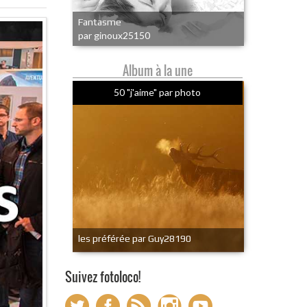
Fantasme
par ginoux25150
Album à la une
50 "j'aime" par photo
les préférée par Guy28190
Suivez fotoloco!