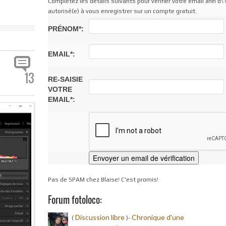
Complétez les détails suivants pour vérifier votre email afin d\'
autorisé(e) à vous enregistrer sur un compte gratuit.
PRÉNOM*:
EMAIL*:
13
RE-SAISIE
VOTRE
EMAIL*:
Pas de SPAM chez Blaise! C'est promis!
Forum fotoloco:
Discussion libre
Chronique d'une
(
)-