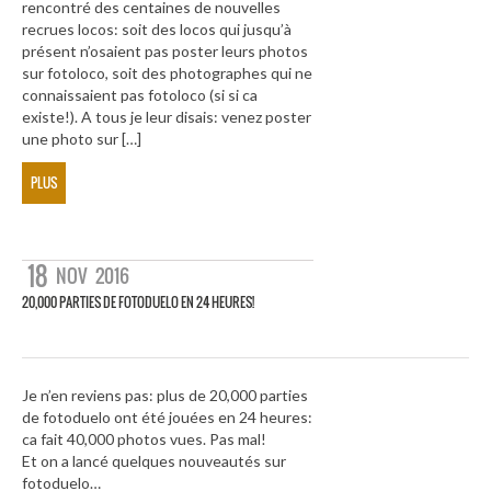
rencontré des centaines de nouvelles
recrues locos: soit des locos qui jusqu’à
présent n’osaient pas poster leurs photos
sur fotoloco, soit des photographes qui ne
connaissaient pas fotoloco (si si ca
existe!). A tous je leur disais: venez poster
une photo sur […]
PLUS
18
NOV
2016
20,000 PARTIES DE FOTODUELO EN 24 HEURES!
Je n’en reviens pas: plus de 20,000 parties
de fotoduelo ont été jouées en 24 heures:
ca fait 40,000 photos vues. Pas mal!
Et on a lancé quelques nouveautés sur
fotoduelo…