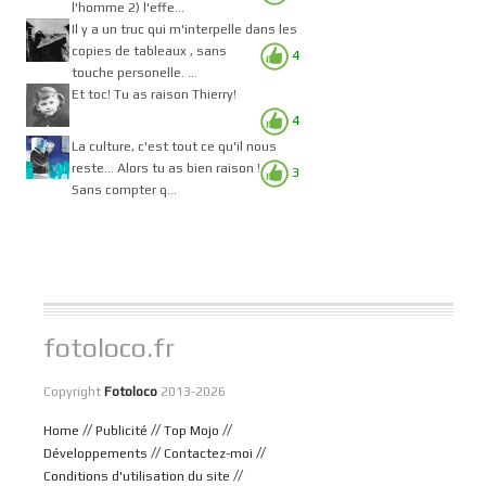
l'homme 2) l'effe...
Il y a un truc qui m'interpelle dans les
copies de tableaux , sans
4
touche personelle. ...
Et toc! Tu as raison Thierry!
4
La culture, c'est tout ce qu'il nous
reste... Alors tu as bien raison !
3
Sans compter q...
fotoloco.fr
Copyright
Fotoloco
2013-2026
//
//
//
Home
Publicité
Top Mojo
//
//
Développements
Contactez-moi
//
Conditions d'utilisation du site