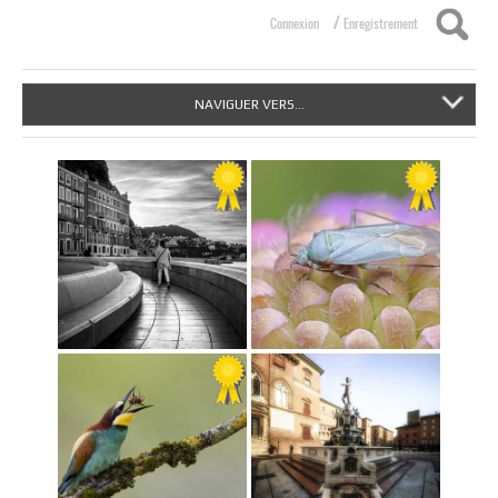
/
Connexion
Enregistrement
NAVIGUER VERS...