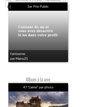
»
1er Prix Public
Fantasme
par Manu25
Album à la une
47 "j'aime" par photo