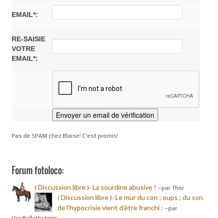
EMAIL*:
RE-SAISIE
VOTRE
EMAIL*:
Pas de SPAM chez Blaise! C'est promis!
Forum fotoloco:
Discussion libre
La sourdine abusive !
(
)-
-
-par Thor
Discussion libre
Le mur du con ; oups ; du son
(
)-
de l’hypocrisie vient d’être franchi :
-
-par
UneBelleHistoire