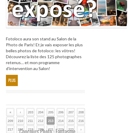
Fotoloco aura son stand au Salon de la
Photo de Paris! Et je vais exposer les plus
belles photos de fotoloco: les vôtres!
Découvrez la liste des 125 photographes
retenus… et mon programme
d’intervention au Salon!
PLUS
«
‹
203
204
205
206
207
208
209
210
211
212
213
214
215
216
217
218
Concours Photo : Fantasme
219
220
221
222
223
›