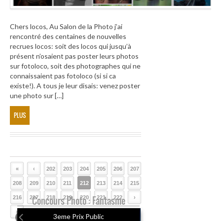
Chers locos, Au Salon de la Photo j’ai
rencontré des centaines de nouvelles
recrues locos: soit des locos qui jusqu’à
présent n’osaient pas poster leurs photos
sur fotoloco, soit des photographes qui ne
connaissaient pas fotoloco (si si ca
existe!). A tous je leur disais: venez poster
une photo sur […]
PLUS
«
‹
202
203
204
205
206
207
208
209
210
211
212
213
214
215
216
217
Concours Photo : Fantasme
218
219
220
221
222
›
»
3eme Prix Public