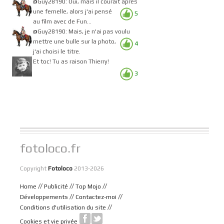
@Guy28190: Oui, mais il courait après
une femelle, alors j'ai pensé
5
au film avec de Fun...
@Guy28190: Mais, je n'ai pas voulu
mettre une bulle sur la photo,
4
j'ai choisi le titre.
Et toc! Tu as raison Thierry!
3
fotoloco.fr
Copyright
Fotoloco
2013-2026
//
//
//
Home
Publicité
Top Mojo
//
//
Développements
Contactez-moi
//
Conditions d'utilisation du site
Cookies et vie privée