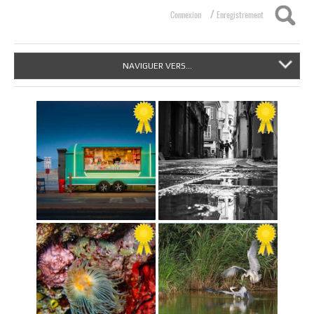
/
Connexion
Enregistrement
NAVIGUER VERS...