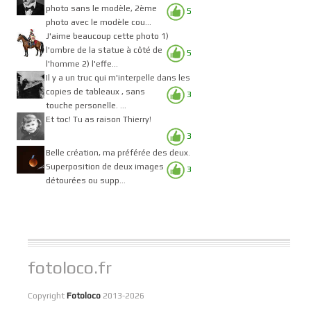
photo sans le modèle, 2ème
5
photo avec le modèle cou...
J'aime beaucoup cette photo 1)
l'ombre de la statue à côté de
5
l'homme 2) l'effe...
Il y a un truc qui m'interpelle dans les
copies de tableaux , sans
3
touche personelle. ...
Et toc! Tu as raison Thierry!
3
Belle création, ma préférée des deux.
Superposition de deux images
3
détourées ou supp...
fotoloco.fr
Copyright
Fotoloco
2013-2026