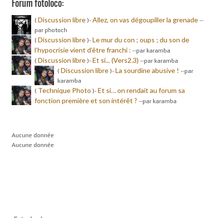
Forum fotoloco:
Discussion libre
Allez, on vas dégoupiller la grenade
(
)-
-
-
par photoch
Discussion libre
Le mur du con ; oups ; du son de
(
)-
l’hypocrisie vient d’être franchi :
-
-par karamba
Discussion libre
Et si... (Vers2.3)
(
)-
-
-par karamba
Discussion libre
La sourdine abusive !
(
)-
-
-par
karamba
Technique Photo
Et si… on rendait au forum sa
(
)-
fonction première et son intérêt ?
-
-par karamba
Aucune donnée
Aucune donnée