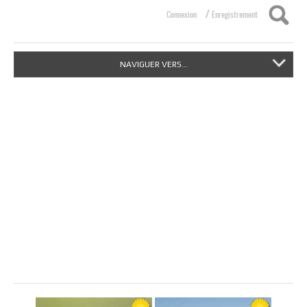
/
Connexion
Enregistrement
NAVIGUER VERS...