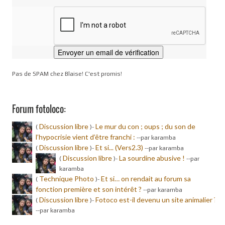
Pas de SPAM chez Blaise! C'est promis!
Forum fotoloco:
Discussion libre
Le mur du con ; oups ; du son de
(
)-
l’hypocrisie vient d’être franchi :
-
-par karamba
Discussion libre
Et si... (Vers2.3)
(
)-
-
-par karamba
Discussion libre
La sourdine abusive !
(
)-
-
-par
karamba
Technique Photo
Et si… on rendait au forum sa
(
)-
fonction première et son intérêt ?
-
-par karamba
Discussion libre
Fotoco est-il devenu un site animalier ?
(
)-
-
-par karamba