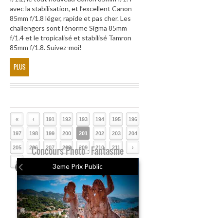
avec la stabilisation, et l’excellent Canon
85mm f/1.8 léger, rapide et pas cher. Les
challengers sont l’énorme Sigma 85mm
f/1.4 et le tropicalisé et stabilisé Tamron
85mm f/1.8. Suivez-moi!
PLUS
«
‹
191
192
193
194
195
196
197
198
199
200
201
202
203
204
205
206
Concours Photo : Fantasme
207
208
209
210
211
›
»
3eme Prix Public