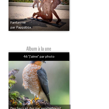
Fantasme
par Pappabox
Album à la une
46 "j'aime" par photo
Des becs et des par jeromebouet