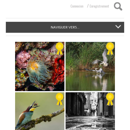
/
Connexion
Enregistrement
NAVIGUER VERS...