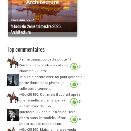
fotoduelo 2eme trimestre 2026 -
Architecture
Top commentaires
J'aime beaucoup cette photo 1)
l'ombre de la statue à côté de
5
l'homme 2) l'effe...
Je suis d'accord avec toi pour garder la
partie droite de la photo. Ça
5
colle parfaitemen...
@Guy28190: Oui, mais il courait après
une femelle, alors j'ai pensé
5
au film avec de Fun...
@Bernard-06: apn sur trépied, 1ere
photo sans le modèle, 2ème
4
photo avec le modèle cou...
@Guy28190: Mais, je n'ai pas voulu