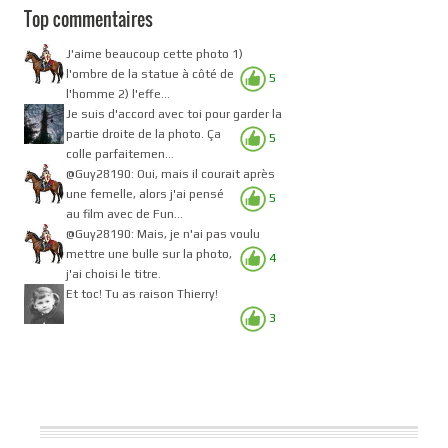
Top commentaires
J'aime beaucoup cette photo 1)
l'ombre de la statue à côté de
5
l'homme 2) l'effe...
Je suis d'accord avec toi pour garder la
partie droite de la photo. Ça
5
colle parfaitemen...
@Guy28190: Oui, mais il courait après
une femelle, alors j'ai pensé
5
au film avec de Fun...
@Guy28190: Mais, je n'ai pas voulu
mettre une bulle sur la photo,
4
j'ai choisi le titre.
Et toc! Tu as raison Thierry!
3