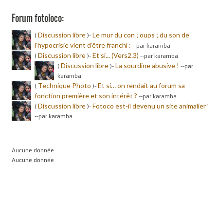
Forum fotoloco:
Discussion libre
Le mur du con ; oups ; du son de
(
)-
l’hypocrisie vient d’être franchi :
-
-par karamba
Discussion libre
Et si... (Vers2.3)
(
)-
-
-par karamba
Discussion libre
La sourdine abusive !
(
)-
-
-par
karamba
Technique Photo
Et si… on rendait au forum sa
(
)-
fonction première et son intérêt ?
-
-par karamba
Discussion libre
Fotoco est-il devenu un site animalier ?
(
)-
-
-par karamba
Aucune donnée
Aucune donnée