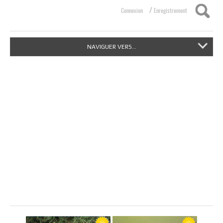
/
Connexion
Enregistrement
NAVIGUER VERS...