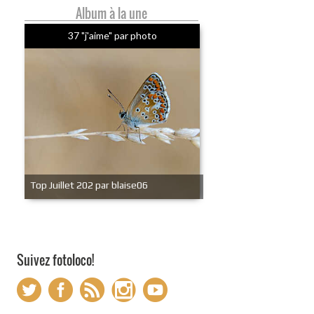
Album à la une
37 "j'aime" par photo
Top Juillet 202 par blaise06
Suivez fotoloco!