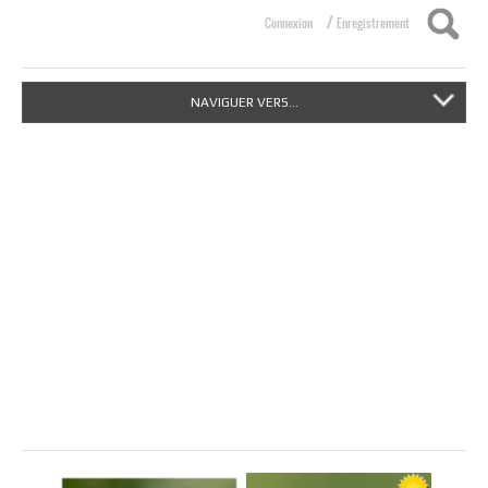
/
Connexion
Enregistrement
NAVIGUER VERS...