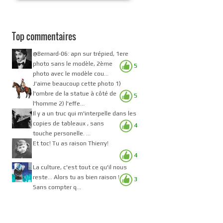
Top commentaires
@Bernard-06: apn sur trépied, 1ere
photo sans le modèle, 2ème
5
photo avec le modèle cou...
J'aime beaucoup cette photo 1)
l'ombre de la statue à côté de
5
l'homme 2) l'effe...
Il y a un truc qui m'interpelle dans les
copies de tableaux , sans
4
touche personelle. ...
Et toc! Tu as raison Thierry!
4
La culture, c'est tout ce qu'il nous
reste... Alors tu as bien raison !
3
Sans compter q...