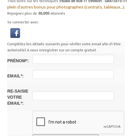
Trois livres sur les techniques
Studio de Rue
et
Strobist
-
GRATUITS!
et
plein d'autres bonus pour photographes (contrats, tableaux...).
Rejoignez plus de
30,000
abonnés
Se connecter avec:
Complétez les détails suivants pour vérifier votre email afin d\'être
autorisé(e) à vous enregistrer sur un compte gratuit.
PRÉNOM*:
EMAIL*:
RE-SAISIE
VOTRE
EMAIL*: