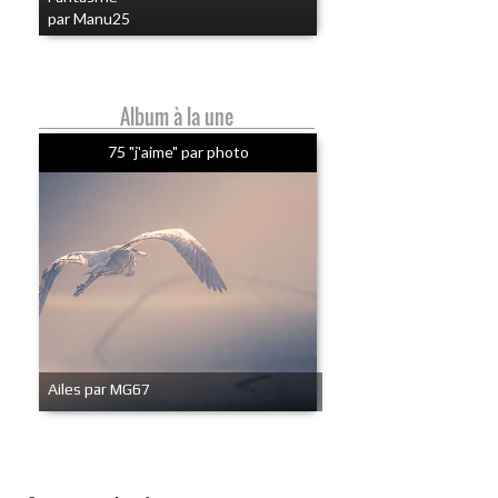
par Manu25
Album à la une
75 "j'aime" par photo
Ailes par MG67