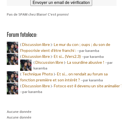
Pas de SPAM chez Blaise! C'est promis!
Forum fotoloco:
Discussion libre
Le mur du con ; oups ; du son de
(
)-
l’hypocrisie vient d’être franchi :
-
-par karamba
Discussion libre
Et si... (Vers2.3)
(
)-
-
-par karamba
Discussion libre
La sourdine abusive !
(
)-
-
-par
karamba
Technique Photo
Et si… on rendait au forum sa
(
)-
fonction première et son intérêt ?
-
-par karamba
Discussion libre
Fotoco est-il devenu un site animalier ?
(
)-
-
-par karamba
Aucune donnée
Aucune donnée