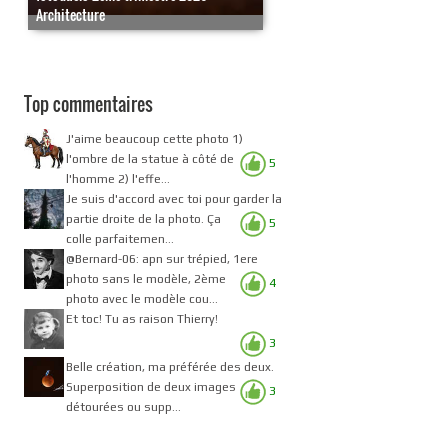
Architecture
Top commentaires
J'aime beaucoup cette photo 1)
l'ombre de la statue à côté de
5
l'homme 2) l'effe...
Je suis d'accord avec toi pour garder la
partie droite de la photo. Ça
5
colle parfaitemen...
@Bernard-06: apn sur trépied, 1ere
photo sans le modèle, 2ème
4
photo avec le modèle cou...
Et toc! Tu as raison Thierry!
3
Belle création, ma préférée des deux.
Superposition de deux images
3
détourées ou supp...