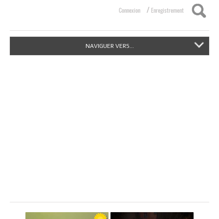
/
Connexion
Enregistrement
NAVIGUER VERS...