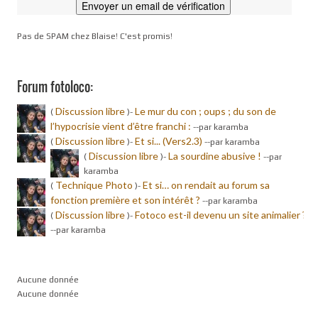
Pas de SPAM chez Blaise! C'est promis!
Forum fotoloco:
Discussion libre
Le mur du con ; oups ; du son de
(
)-
l’hypocrisie vient d’être franchi :
-
-par karamba
Discussion libre
Et si... (Vers2.3)
(
)-
-
-par karamba
Discussion libre
La sourdine abusive !
(
)-
-
-par
karamba
Technique Photo
Et si… on rendait au forum sa
(
)-
fonction première et son intérêt ?
-
-par karamba
Discussion libre
Fotoco est-il devenu un site animalier ?
(
)-
-
-par karamba
Aucune donnée
Aucune donnée