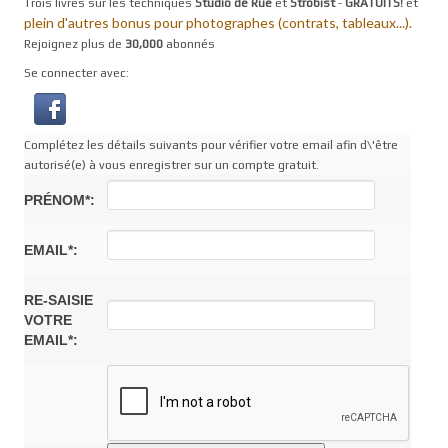
Trois livres sur les techniques
Studio de Rue
et
Strobist
-
GRATUITS!
et
plein d'autres bonus pour photographes (contrats, tableaux...).
Rejoignez plus de
30,000
abonnés
Se connecter avec:
Complétez les détails suivants pour vérifier votre email afin d\'être
autorisé(e) à vous enregistrer sur un compte gratuit.
PRÉNOM*:
EMAIL*:
RE-SAISIE
VOTRE
EMAIL*: