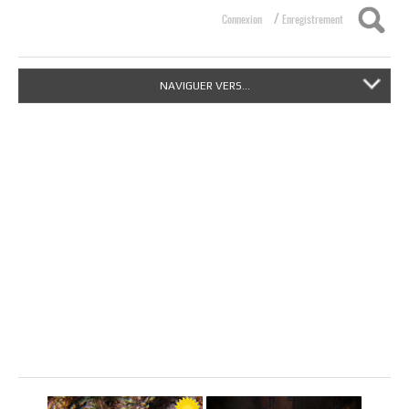
/
Connexion
Enregistrement
NAVIGUER VERS...