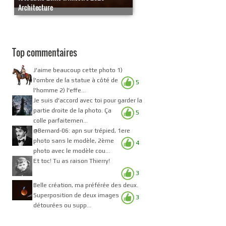
Architecture
Top commentaires
J'aime beaucoup cette photo 1)
l'ombre de la statue à côté de
5
l'homme 2) l'effe...
Je suis d'accord avec toi pour garder la
partie droite de la photo. Ça
5
colle parfaitemen...
@Bernard-06: apn sur trépied, 1ere
photo sans le modèle, 2ème
4
photo avec le modèle cou...
Et toc! Tu as raison Thierry!
3
Belle création, ma préférée des deux.
Superposition de deux images
3
détourées ou supp...