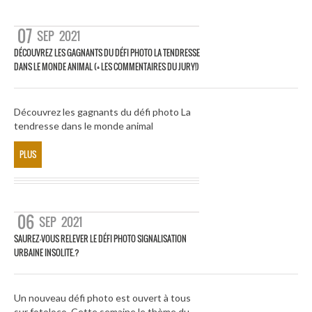
07
SEP
2021
DÉCOUVREZ LES GAGNANTS DU DÉFI PHOTO LA TENDRESSE
DANS LE MONDE ANIMAL (+ LES COMMENTAIRES DU JURY!)
Découvrez les gagnants du défi photo La
tendresse dans le monde animal
PLUS
06
SEP
2021
SAUREZ-VOUS RELEVER LE DÉFI PHOTO SIGNALISATION
URBAINE INSOLITE.?
Un nouveau défi photo est ouvert à tous
sur fotoloco. Cette semaine le thème du