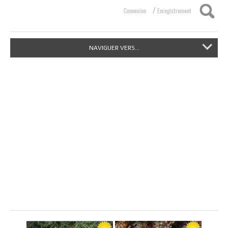
/
Connexion
Enregistrement
NAVIGUER VERS...