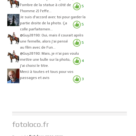
l'ombre de la statue à côté de
5
l'homme 2) l'effe...
Je suis d'accord avec toi pour garder la
partie droite de la photo. Ça
5
colle parfaitemen...
@Guy28190: Oui, mais il courait après
une femelle, alors j'ai pensé
5
au film avec de Fun...
@Guy28190: Mais, je n'ai pas voulu
mettre une bulle sur la photo,
4
j'ai choisi le titre.
Merci à toutes et tous pour vos
passages et avis
3
fotoloco.fr