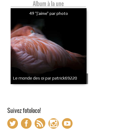
Album à la une
49 "j'aime" par photo
Le monde des oi par patrick69220
Suivez fotoloco!