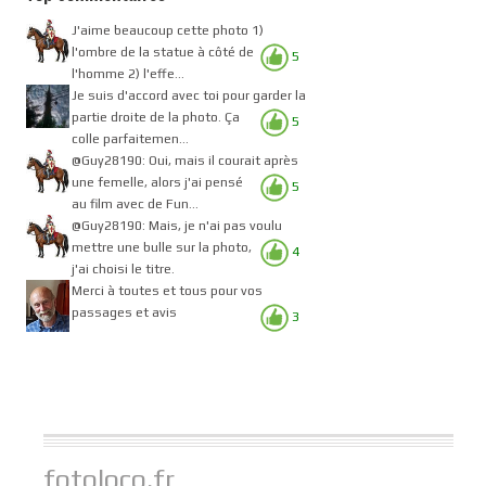
J'aime beaucoup cette photo 1)
l'ombre de la statue à côté de
5
l'homme 2) l'effe...
Je suis d'accord avec toi pour garder la
partie droite de la photo. Ça
5
colle parfaitemen...
@Guy28190: Oui, mais il courait après
une femelle, alors j'ai pensé
5
au film avec de Fun...
@Guy28190: Mais, je n'ai pas voulu
mettre une bulle sur la photo,
4
j'ai choisi le titre.
Merci à toutes et tous pour vos
passages et avis
3
fotoloco.fr