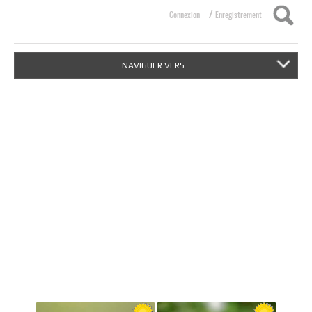
/
Connexion
Enregistrement
NAVIGUER VERS...