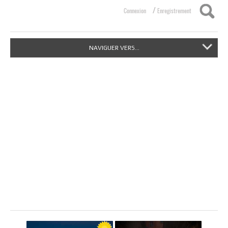
/
Connexion
Enregistrement
NAVIGUER VERS...