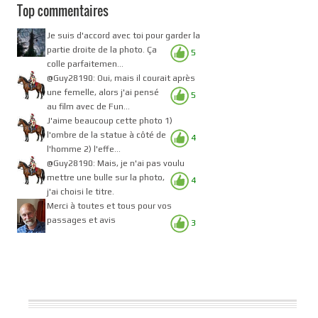
Top commentaires
Je suis d'accord avec toi pour garder la
partie droite de la photo. Ça
5
colle parfaitemen...
@Guy28190: Oui, mais il courait après
une femelle, alors j'ai pensé
5
au film avec de Fun...
J'aime beaucoup cette photo 1)
l'ombre de la statue à côté de
4
l'homme 2) l'effe...
@Guy28190: Mais, je n'ai pas voulu
mettre une bulle sur la photo,
4
j'ai choisi le titre.
Merci à toutes et tous pour vos
passages et avis
3