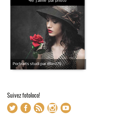
46 "j'aime" par photo
Portraits studi par ilford75
Suivez fotoloco!