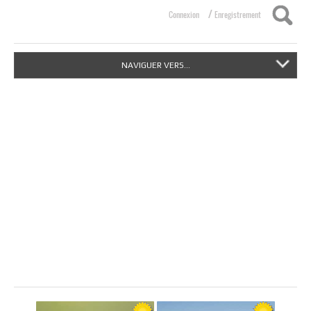
/
Connexion
Enregistrement
NAVIGUER VERS...