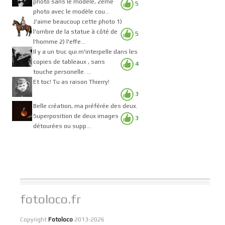
photo sans le modèle, 2ème
5
photo avec le modèle cou...
J'aime beaucoup cette photo 1)
l'ombre de la statue à côté de
5
l'homme 2) l'effe...
Il y a un truc qui m'interpelle dans les
copies de tableaux , sans
4
touche personelle. ...
Et toc! Tu as raison Thierry!
3
Belle création, ma préférée des deux.
Superposition de deux images
3
détourées ou supp...
fotoloco.fr
Copyright
Fotoloco
2013-2026