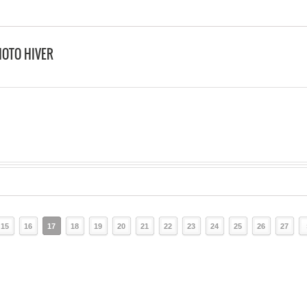
HOTO HIVER
15
16
17
18
19
20
21
22
23
24
25
26
27