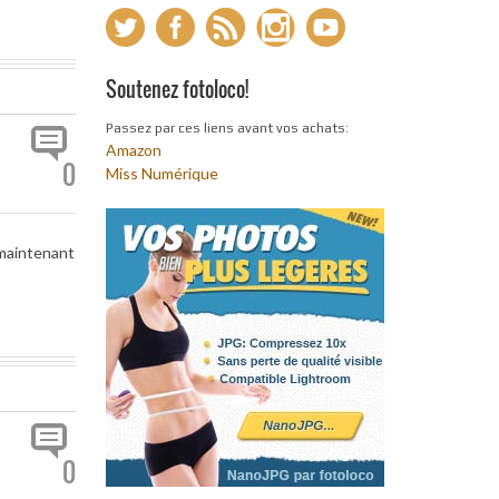
Soutenez fotoloco!
Passez par ces liens avant vos achats:
Amazon
0
Miss Numérique
 maintenant
0