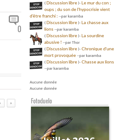
Discussion libre
Le mur du con ;
(
)-
oups ; du son de l’hypocrisie vient
d’être franchi :
-
-par karamba
Discussion libre
La chasse aux
(
)-
0
lions
-
-par karamba
Discussion libre
La sourdine
(
)-
abusive !
-
-par Thor
Discussion libre
Chronique d'une
(
)-
mort provoquée
-
-par karamba
Discussion libre
Chasse aux lions
(
)-
-
-par karamba
Aucune donnée
Aucune donnée
Fotoduelo
›
»