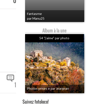
0
Fantasme
par Manu25
Album à la une
54 "j'aime" par photo
1
Photos prises e par Jeanjean
Suivez fotoloco!