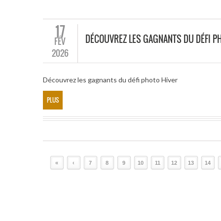
17
DÉCOUVREZ LES GAGNANTS DU DÉFI P
FÉV
2026
Découvrez les gagnants du défi photo Hiver
PLUS
«
‹
7
8
9
10
11
12
13
14